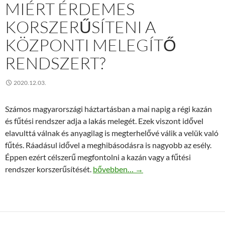
MIÉRT ÉRDEMES
KORSZERŰSÍTENI A
KÖZPONTI MELEGÍTŐ
RENDSZERT?
2020.12.03.
Számos magyarországi háztartásban a mai napig a régi kazán
és fűtési rendszer adja a lakás melegét. Ezek viszont idővel
elavulttá válnak és anyagilag is megterhelővé válik a velük való
fűtés. Ráadásul idővel a meghibásodásra is nagyobb az esély.
Éppen ezért célszerű megfontolni a kazán vagy a fűtési
Miért érdemes korszerűsíteni a közpon
rendszer korszerűsítését.
bővebben…
→