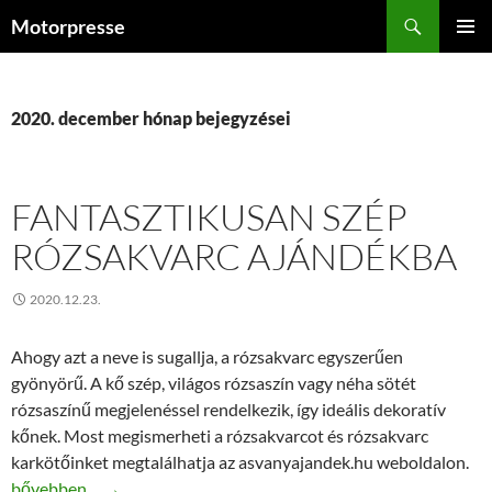
Kilépés
Keresés
Motorpresse
a
ELSŐDL
tartalomba
MENÜ
2020. december hónap bejegyzései
FANTASZTIKUSAN SZÉP
RÓZSAKVARC AJÁNDÉKBA
2020.12.23.
Ahogy azt a neve is sugallja, a rózsakvarc egyszerűen
gyönyörű. A kő szép, világos rózsaszín vagy néha sötét
rózsaszínű megjelenéssel rendelkezik, így ideális dekoratív
kőnek. Most megismerheti a rózsakvarcot és rózsakvarc
karkötőinket megtalálhatja az asvanyajandek.hu weboldalon.
Fantasztikusan szép Rózsakvarc ajándékba
bővebben…
→