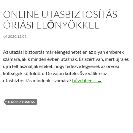
ONLINE UTASBIZTOSÍTÁS
ÓRIÁSI ELŐNYÖKKEL
2020.12.09.
Az utazási biztosítás már elengedhetetlen az olyan emberek
számára, akik minden évben utaznak. Ez azért van, mert újra és
újra felhasználják ezeket, hogy fedezve legyenek az orvosi
költségek külföldön. De vajon kötelezővé válik-e az
Online utasbiztosítás óriási e
utasbiztosítás mindenki számára?
bővebben…
→
UTASBIZTOSÍTÁS