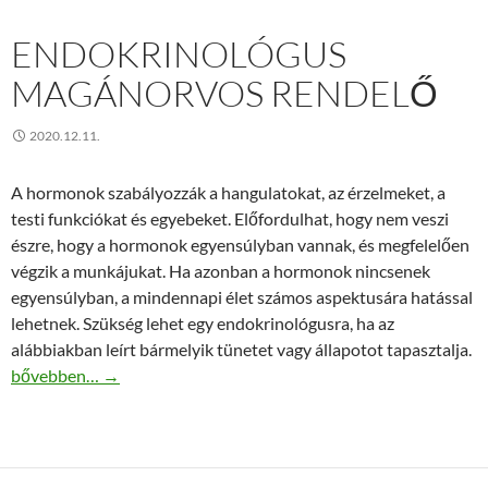
ENDOKRINOLÓGUS
MAGÁNORVOS RENDELŐ
2020.12.11.
A hormonok szabályozzák a hangulatokat, az érzelmeket, a
testi funkciókat és egyebeket. Előfordulhat, hogy nem veszi
észre, hogy a hormonok egyensúlyban vannak, és megfelelően
végzik a munkájukat. Ha azonban a hormonok nincsenek
egyensúlyban, a mindennapi élet számos aspektusára hatással
lehetnek. Szükség lehet egy endokrinológusra, ha az
alábbiakban leírt bármelyik tünetet vagy állapotot tapasztalja.
Endokrinológus magánorvos rendelő
bővebben…
→