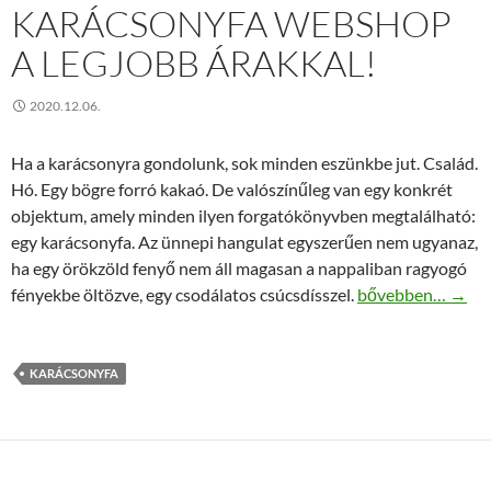
KARÁCSONYFA WEBSHOP
A LEGJOBB ÁRAKKAL!
2020.12.06.
Ha a karácsonyra gondolunk, sok minden eszünkbe jut. Család.
Hó. Egy bögre forró kakaó. De valószínűleg van egy konkrét
objektum, amely minden ilyen forgatókönyvben megtalálható:
egy karácsonyfa. Az ünnepi hangulat egyszerűen nem ugyanaz,
ha egy örökzöld fenyő nem áll magasan a nappaliban ragyogó
Karácsonyfa webs
fényekbe öltözve, egy csodálatos csúcsdísszel.
bővebben…
→
KARÁCSONYFA