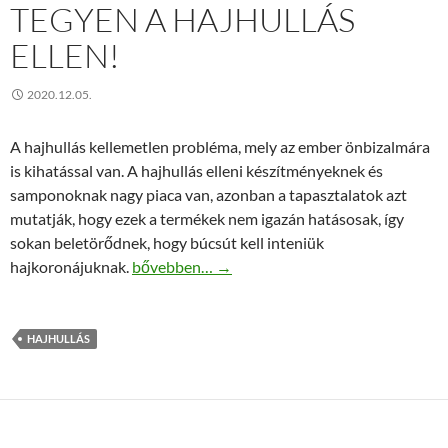
TEGYEN A HAJHULLÁS
ELLEN!
2020.12.05.
A hajhullás kellemetlen probléma, mely az ember önbizalmára
is kihatással van. A hajhullás elleni készítményeknek és
samponoknak nagy piaca van, azonban a tapasztalatok azt
mutatják, hogy ezek a termékek nem igazán hatásosak, így
sokan beletörődnek, hogy búcsút kell inteniük
Tegyen a hajhullás ellen!
hajkoronájuknak.
bővebben…
→
HAJHULLÁS