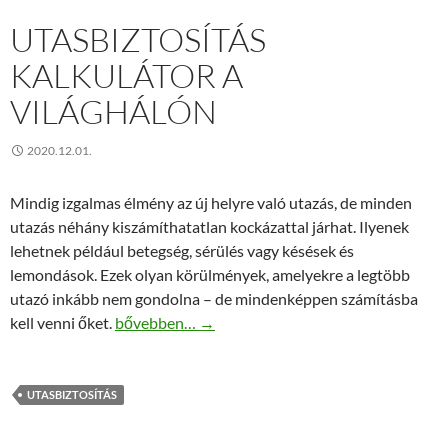
UTASBIZTOSÍTÁS
KALKULÁTOR A
VILÁGHÁLÓN
2020.12.01.
Mindig izgalmas élmény az új helyre való utazás, de minden
utazás néhány kiszámíthatatlan kockázattal járhat. Ilyenek
lehetnek például betegség, sérülés vagy késések és
lemondások. Ezek olyan körülmények, amelyekre a legtöbb
utazó inkább nem gondolna – de mindenképpen számításba
Utasbiztosítás kalkulátor a világhálón
kell venni őket.
bővebben…
→
UTASBIZTOSÍTÁS