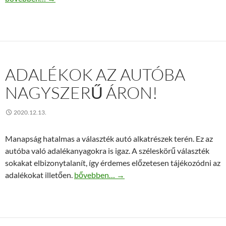
ADALÉKOK AZ AUTÓBA
NAGYSZERŰ ÁRON!
2020.12.13.
Manapság hatalmas a választék autó alkatrészek terén. Ez az
autóba való adalékanyagokra is igaz. A széleskörű választék
sokakat elbizonytalanít, így érdemes előzetesen tájékozódni az
Adalékok az autóba nagyszerű áron!
adalékokat illetően.
bővebben…
→