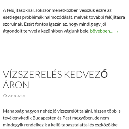
A felújításoknál, sokszor menetközben vesszük észre az
esetleges problémák halmozódását, melyek további felújításra
szorulnak. Ezért fontos igazán az, hogy mindig egy jól
Felújítás Budapeste
átgondolt tervvel a kezünkben vágjunk bele.
bővebben…
→
VÍZSZERELÉS KEDVEZŐ
ÁRON
2018.07.01.
Manapság nagyon nehéz jó vízszerelőt találni, hiszen több is
tevékenykedik Budapesten és Pest megyében, de nem
mindegyik rendelkezik a kellő tapasztalattal és eszközökkel