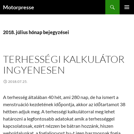
Kilépés
Keresés
Motorpresse
a
ELSŐDL
tartalomba
MENÜ
2018. július hónap bejegyzései
TERHESSÉGI KALKULÁTOR
INGYENESEN
2018.07.25.
A terhesség általában 40 hét, ami 280 nap, de ha ismert a
menstruáció kezdetének időpontja, akkor az időtartamot 38
hétben adjuk meg. A terhességi kalkulátorral meg lehet
határozni a legfontosabb adatokat amik a terhességgel
kapcsolatosak, ezért nézzen be bátran hozzánk, hiszen
weboldalunkat, a foglaljorvost.hu-t igen hasznosnak fogja