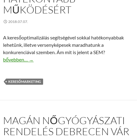
MŰKÖDÉSÉRT
2018.07.07.
A keresőoptimalizálás segítségével sokkal hatékonyabbak
lehetünk, illetve versenyképesek maradhatunk a
konkurenciával szemben. Ám mit is jelent a SEM?
SEM szakértő specialista a hatékonyabb működésért
bővebben…
→
KERESŐMARKETING
MAGÁN NŐGYÓGYÁSZATI
RENDELÉS DEBRECEN VÁR