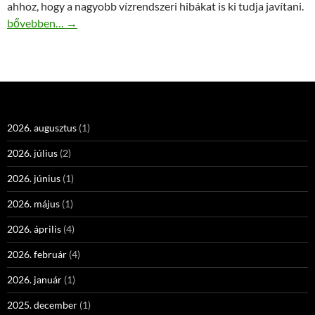
ahhoz, hogy a nagyobb vízrendszeri hibákat is ki tudja javítani.
Vízszerelés kedvező áron
bővebben…
→
2026. augusztus
(1)
2026. július
(2)
2026. június
(1)
2026. május
(1)
2026. április
(4)
2026. február
(4)
2026. január
(1)
2025. december
(1)