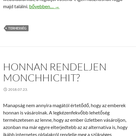
Terhességi kalkulátor ingyenesen
majd találni.
bővebben…
→
TERHESSÉG
HONNAN RENDELJEN
MONCHHICHIT?
2018.07.23.
Manapság nem annyira magától értetődő, hogy az emberek
honnan is vásárolnak. A legkézenfekvőbb lehetőség
természetesen az lenne, hogy az ember üzletben vásároljon,
azonban ma már egyre elterjedtebb az az alternatíva is, hogy
ikább internetes oldalakról rendelje meg a szükséges