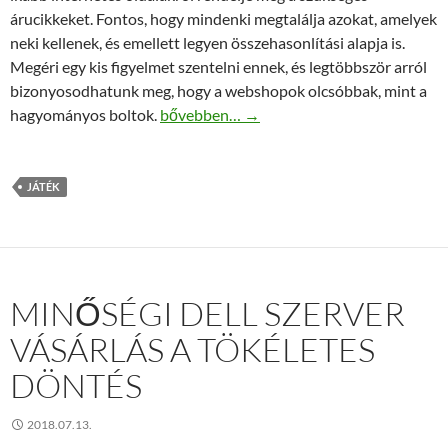
árucikkeket. Fontos, hogy mindenki megtalálja azokat, amelyek
neki kellenek, és emellett legyen összehasonlítási alapja is.
Megéri egy kis figyelmet szentelni ennek, és legtöbbször arról
bizonyosodhatunk meg, hogy a webshopok olcsóbbak, mint a
Honnan rendeljen monchhichit?
hagyományos boltok.
bővebben…
→
JÁTÉK
MINŐSÉGI DELL SZERVER
VÁSÁRLÁS A TÖKÉLETES
DÖNTÉS
2018.07.13.