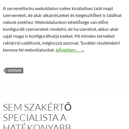
A serverelite.hu weboldalon széles kínálatban talál majd
szervereket, de akár alkatrészeket és kiegészítőket is találhat
nálunk ezekhez. Weboldalunkon lehetősége van előre
konfigurált szervereket rendelni, de ha szeretné, akkor akár
saját maga is konfigurálhatja ezeket. Mi minden terméket
raktárról szállítunk, méghozzá azonnal. További részletekért
Minőségi dell szerver vásárlás a töké
keresse fel weboldalunkat.
bővebben…
→
SZERVER
SEM SZAKÉRTŐ
SPECIALISTA A
HATÉKONYABB