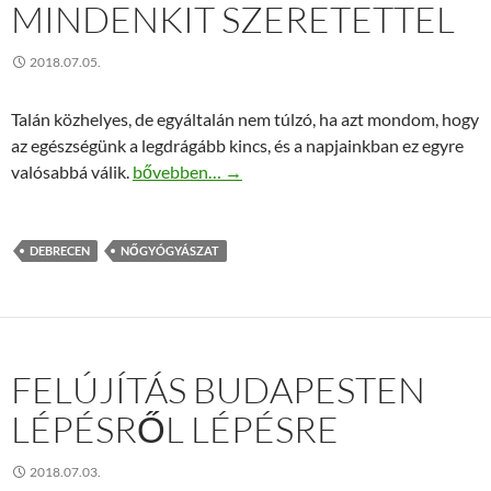
MINDENKIT SZERETETTEL
2018.07.05.
Talán közhelyes, de egyáltalán nem túlzó, ha azt mondom, hogy
az egészségünk a legdrágább kincs, és a napjainkban ez egyre
Magán nőgyógyászati rendelés Debrecen vár min
valósabbá válik.
bővebben…
→
DEBRECEN
NŐGYÓGYÁSZAT
FELÚJÍTÁS BUDAPESTEN
LÉPÉSRŐL LÉPÉSRE
2018.07.03.