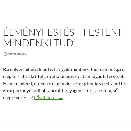
ÉLMÉNYFESTÉS – FESTENI
MINDENKI TUD!
2020.03.05.
Bármilyen hihetetlenül is hangzik, mindenki tud festeni. Igen,
még te is. Te, aki utoljára általános iskolában ragadtál ecsetet.
Ha nem hiszed, érdemes élményfestésre jelentkezned, ahol te
is megbizonyosodhatsz arról, hogy igenis tudsz festeni, sőt,
Élményfestés – Festeni mindenki tud!
még élvezed is!
bővebben…
→