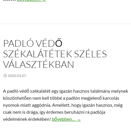
PADLÓ VÉDŐ
SZÉKALÁTÉTEK SZÉLES
VÁLASZTÉKBAN
2020.03.07.
A padló védő székalátét egy igazán hasznos találmány melynek
köszönhetően nem kell többé a padlón megjelenő karcolás
nyomok miatt aggódnia. Amellett, hogy igazán hasznos, még
csak nem is drága, így érdemes beruházni rá padlója
Padló védő székalátétek széles választ
védelmének érdekében!
bővebben…
→