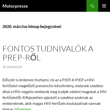
Kilépés
Keresés
Motorpresse
a
ELSŐDL
tartalomba
MENÜ
2020. március hónap bejegyzései
FONTOS TUDNIVALÓK A
PREP-RŐL
2020.03.09.
Először is érdemes tisztázni, mi az a PrEP. A PrEP a HIV-
fertőzést megelőző prevenciós készítmény, melynek szedése
által a HIV-negatív emberek meg tudják védeni magukat a HIV
fertőzéstől. Kifejezetten ajánlott a szedése azoknak az
embereknek, akik magas HIV-fertőzés kockázatnak vannak
Fontos tudnivalók a Prep-ről
kitéve.
bővebben…
→