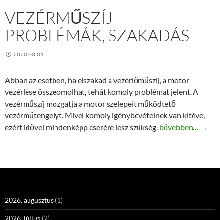
VEZÉRMŰSZÍJ
PROBLÉMÁK, SZAKADÁS
2020.03.01.
Abban az esetben, ha elszakad a vezérlőműszíj, a motor
vezérlése összeomolhat, tehát komoly problémát jelent. A
vezérműszíj mozgatja a motor szelepeit működtető
vezérműtengelyt. Mivel komoly igénybevételnek van kitéve,
Vezérműszíj prob
ezért idővel mindenképp cserére lesz szükség.
bővebben…
→
2026. augusztus
(1)
2026. július
(2)