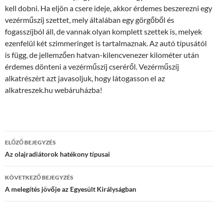
kell dobni. Ha eljön a csere ideje, akkor érdemes beszerezni egy
vezérműszíj szettet, mely általában egy görgőből és
fogasszíjból áll, de vannak olyan komplett szettek is, melyek
ezenfelül két szimmeringet is tartalmaznak. Az autó típusától
is függ, de jellemzően hatvan-kilencvenezer kilométer után
érdemes dönteni a vezérműszíj cseréről. Vezérműszíj
alkatrészért azt javasoljuk, hogy látogasson el az
alkatreszek.hu webáruházba!
Bejegyzés
ELŐZŐ BEJEGYZÉS
navigáció
Az olajradiátorok hatékony típusai
KÖVETKEZŐ BEJEGYZÉS
A melegítés jövője az Egyesült Királyságban