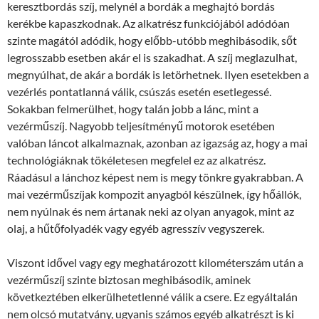
keresztbordás szíj, melynél a bordák a meghajtó bordás
kerékbe kapaszkodnak. Az alkatrész funkciójából adódóan
szinte magától adódik, hogy előbb-utóbb meghibásodik, sőt
legrosszabb esetben akár el is szakadhat. A szíj meglazulhat,
megnyúlhat, de akár a bordák is letörhetnek. Ilyen esetekben a
vezérlés pontatlanná válik, csúszás esetén esetlegessé.
Sokakban felmerülhet, hogy talán jobb a lánc, mint a
vezérműszíj. Nagyobb teljesítményű motorok esetében
valóban láncot alkalmaznak, azonban az igazság az, hogy a mai
technológiáknak tökéletesen megfelel ez az alkatrész.
Ráadásul a lánchoz képest nem is megy tönkre gyakrabban. A
mai vezérműszíjak kompozit anyagból készülnek, így hőállók,
nem nyúlnak és nem ártanak neki az olyan anyagok, mint az
olaj, a hűtőfolyadék vagy egyéb agresszív vegyszerek.
Viszont idővel vagy egy meghatározott kilométerszám után a
vezérműszíj szinte biztosan meghibásodik, aminek
következtében elkerülhetetlenné válik a csere. Ez egyáltalán
nem olcsó mutatvány, ugyanis számos egyéb alkatrészt is ki