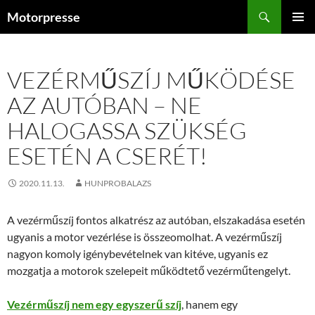
Kilépés
Keresés
Motorpresse
a
ELSŐDL
tartalomba
MENÜ
VEZÉRMŰSZÍJ MŰKÖDÉSE
AZ AUTÓBAN – NE
HALOGASSA SZÜKSÉG
ESETÉN A CSERÉT!
2020.11.13.
HUNPROBALAZS
A vezérműszíj fontos alkatrész az autóban, elszakadása esetén
ugyanis a motor vezérlése is összeomolhat. A vezérműszíj
nagyon komoly igénybevételnek van kitéve, ugyanis ez
mozgatja a motorok szelepeit működtető vezérműtengelyt.
Vezérműszíj nem egy egyszerű szíj
, hanem egy