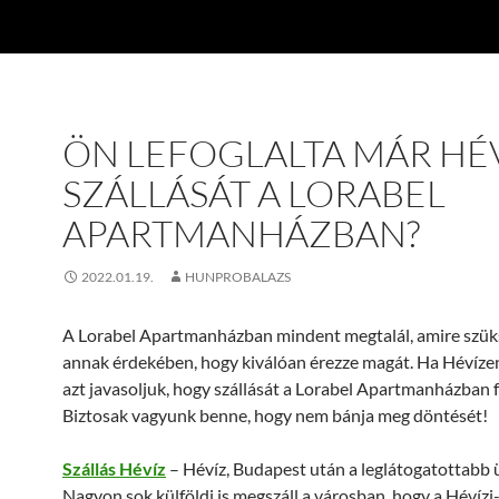
ÖN LEFOGLALTA MÁR HÉV
SZÁLLÁSÁT A LORABEL
APARTMANHÁZBAN?
2022.01.19.
HUNPROBALAZS
A Lorabel Apartmanházban mindent megtalál, amire szük
annak érdekében, hogy kiválóan érezze magát. Ha Hévízen 
azt javasoljuk, hogy szállását a Lorabel Apartmanházban fo
Biztosak vagyunk benne, hogy nem bánja meg döntését!
Szállás Hévíz
– Hévíz, Budapest után a leglátogatottabb 
Nagyon sok külföldi is megszáll a városban, hogy a Hévízi