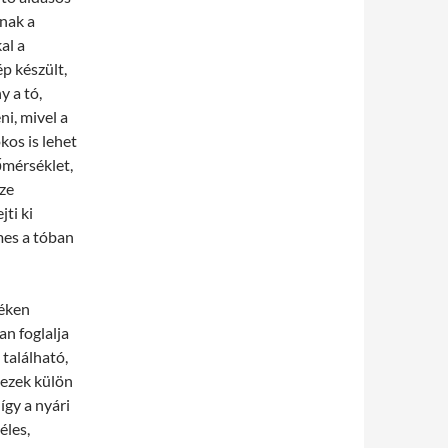
znak a
al a
p készült,
 a tó,
i, mivel a
kos is lehet
őmérséklet,
ize
ti ki
mes a tóban
yéken
an foglalja
 található,
 ezek külön
így a nyári
éles,