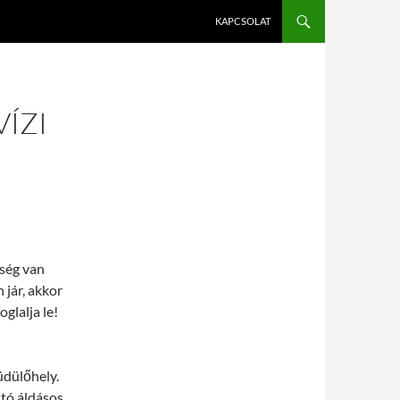
KAPCSOLAT
ÍZI
ség van
jár, akkor
glalja le!
üdülőhely.
-tó áldásos