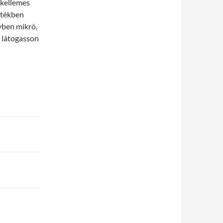
 kellemes
rtékben
lyben mikró,
t látogasson