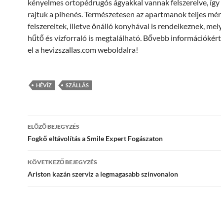
kényelmes ortopédrugós ágyakkal vannak felszerelve, így
rajtuk a pihenés. Természetesen az apartmanok teljes mé
felszereltek, illetve önálló konyhával is rendelkeznek, me
hűtő és vízforraló is megtalálható. Bővebb információkér
el a hevizszallas.com weboldalra!
HÉVÍZ
SZÁLLÁS
Bejegyzés
ELŐZŐ BEJEGYZÉS
navigáció
Fogkő eltávolítás a Smile Expert Fogászaton
KÖVETKEZŐ BEJEGYZÉS
Ariston kazán szerviz a legmagasabb színvonalon