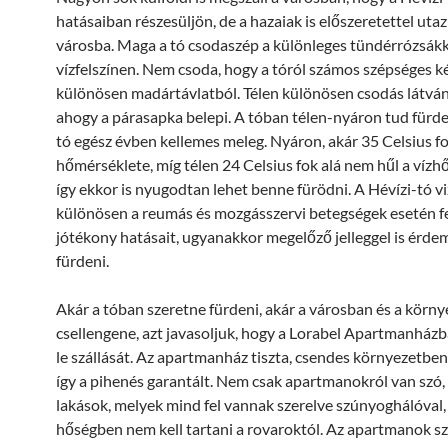
hatásaiban részesüljön, de a hazaiak is előszeretettel uta
városba. Maga a tó csodaszép a különleges tündérrózsákk
vízfelszínen. Nem csoda, hogy a tóról számos szépséges ké
különösen madártávlatból. Télen különösen csodás látvány
ahogy a párasapka belepi. A tóban télen-nyáron tud fürden
tó egész évben kellemes meleg. Nyáron, akár 35 Celsius fo
hőmérséklete, míg télen 24 Celsius fok alá nem hűl a vízh
így ekkor is nyugodtan lehet benne fürödni. A Hévízi-tó v
különösen a reumás és mozgásszervi betegségek esetén fej
jótékony hatásait, ugyanakkor megelőző jelleggel is érde
fürdeni.
Akár a tóban szeretne fürdeni, akár a városban és a körn
csellengene, azt javasoljuk, hogy a Lorabel Apartmanházb
le szállását. Az apartmanház tiszta, csendes környezetben
így a pihenés garantált. Nem csak apartmanokról van szó,
lakások, melyek mind fel vannak szerelve szúnyoghálóval, 
hőségben nem kell tartani a rovaroktól. Az apartmanok sz