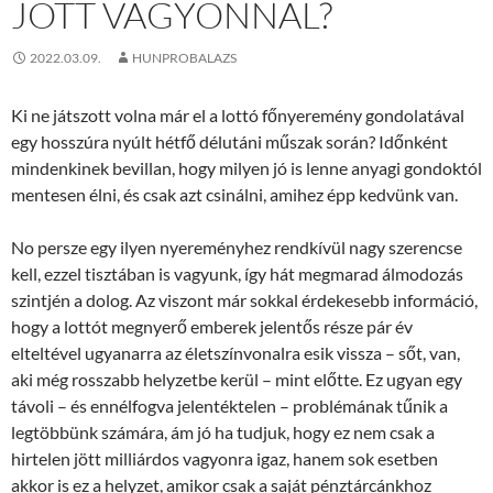
JÖTT VAGYONNAL?
2022.03.09.
HUNPROBALAZS
Ki ne játszott volna már el a lottó főnyeremény gondolatával
egy hosszúra nyúlt hétfő délutáni műszak során? Időnként
mindenkinek bevillan, hogy milyen jó is lenne anyagi gondoktól
mentesen élni, és csak azt csinálni, amihez épp kedvünk van.
No persze egy ilyen nyereményhez rendkívül nagy szerencse
kell, ezzel tisztában is vagyunk, így hát megmarad álmodozás
szintjén a dolog. Az viszont már sokkal érdekesebb információ,
hogy a lottót megnyerő emberek jelentős része pár év
elteltével ugyanarra az életszínvonalra esik vissza – sőt, van,
aki még rosszabb helyzetbe kerül – mint előtte. Ez ugyan egy
távoli – és ennélfogva jelentéktelen – problémának tűnik a
legtöbbünk számára, ám jó ha tudjuk, hogy ez nem csak a
hirtelen jött milliárdos vagyonra igaz, hanem sok esetben
akkor is ez a helyzet, amikor csak a saját pénztárcánkhoz