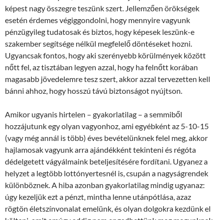
képest nagy összegre teszünk szert. Jellemzően örökségek
esetén érdemes végiggondolni, hogy mennyire vagyunk
pénzügyileg tudatosak és biztos, hogy képesek leszünk-e
szakember segítsége nélkül megfelelő döntéseket hozni.
Ugyancsak fontos, hogy aki szerényebb körülmények között
nőtt fel, az tisztában legyen azzal, hogy ha felnőtt korában
magasabb jövedelemre tesz szert, akkor azzal tervezetten kell
bánni ahhoz, hogy hosszú távú biztonságot nyújtson.
Amikor ugyanis hirtelen – gyakorlatilag – a semmiből
hozzájutunk egy olyan vagyonhoz, ami egyébként az 5-10-15
(vagy még annál is több) éves bevételünknek felel meg, akkor
hajlamosak vagyunk arra ajándékként tekinteni és régóta
dédelgetett vágyálmaink beteljesítésére fordítani. Ugyanez a
helyzet a legtöbb lottónyertesnél is, csupán a nagyságrendek
különböznek. A hiba azonban gyakorlatilag mindig ugyanaz:
úgy kezeljük ezt a pénzt, mintha lenne utánpótlása, azaz
rögtön életszínvonalat emelünk, és olyan dolgokra kezdünk el