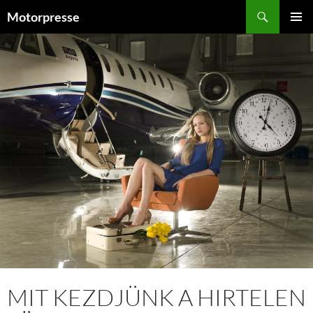
Kilépés
Keresés
Motorpresse
a
ELSŐDL
tartalomba
MENÜ
MIT KEZDJÜNK A HIRTELEN