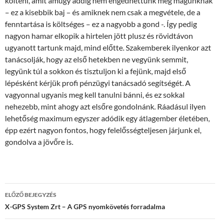
költeni, amit amúgy addig nem engedhettünk meg magunknak
– ez a kisebbik baj – és amiknek nem csak a megvétele, de a
fenntartása is költséges – ez a nagyobb a gond -. Így pedig
nagyon hamar elkopik a hirtelen jött plusz és rövidtávon
ugyanott tartunk majd, mind előtte. Szakemberek ilyenkor azt
tanácsolják, hogy az első hetekben ne vegyünk semmit,
legyünk túl a sokkon és tisztuljon ki a fejünk, majd első
lépésként kérjük profi pénzügyi tanácsadó segítségét. A
vagyonnal ugyanis meg kell tanulni bánni, és ez sokkal
nehezebb, mint ahogy azt elsőre gondolnánk. Ráadásul ilyen
lehetőség maximum egyszer adódik egy átlagember életében,
épp ezért nagyon fontos, hogy felelősségteljesen járjunk el,
gondolva a jövőre is.
Bejegyzés
ELŐZŐ BEJEGYZÉS
navigáció
X-GPS System Zrt – A GPS nyomkövetés forradalma