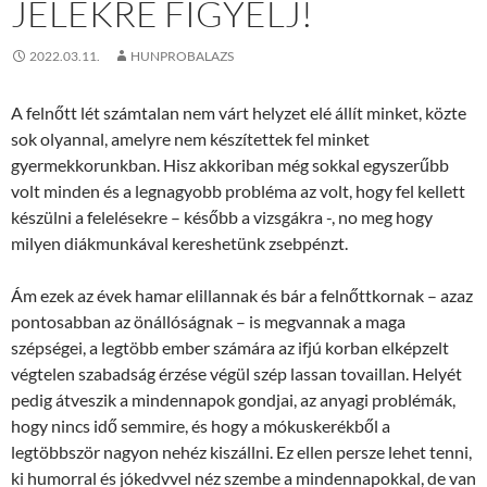
JELEKRE FIGYELJ!
2022.03.11.
HUNPROBALAZS
A felnőtt lét számtalan nem várt helyzet elé állít minket, közte
sok olyannal, amelyre nem készítettek fel minket
gyermekkorunkban. Hisz akkoriban még sokkal egyszerűbb
volt minden és a legnagyobb probléma az volt, hogy fel kellett
készülni a felelésekre – később a vizsgákra -, no meg hogy
milyen diákmunkával kereshetünk zsebpénzt.
Ám ezek az évek hamar elillannak és bár a felnőttkornak – azaz
pontosabban az önállóságnak – is megvannak a maga
szépségei, a legtöbb ember számára az ifjú korban elképzelt
végtelen szabadság érzése végül szép lassan tovaillan. Helyét
pedig átveszik a mindennapok gondjai, az anyagi problémák,
hogy nincs idő semmire, és hogy a mókuskerékből a
legtöbbször nagyon nehéz kiszállni. Ez ellen persze lehet tenni,
ki humorral és jókedvvel néz szembe a mindennapokkal, de van