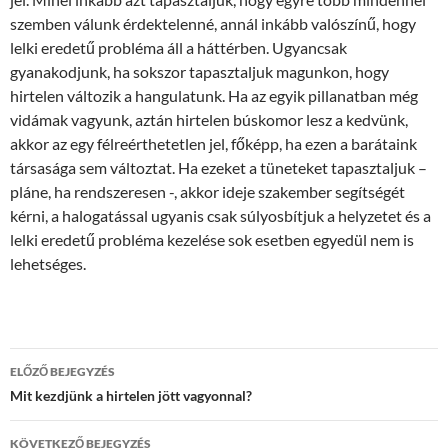
szemben válunk érdektelenné, annál inkább valószínű, hogy
lelki eredetű probléma áll a háttérben. Ugyancsak
gyanakodjunk, ha sokszor tapasztaljuk magunkon, hogy
hirtelen változik a hangulatunk. Ha az egyik pillanatban még
vidámak vagyunk, aztán hirtelen búskomor lesz a kedvünk,
akkor az egy félreérthetetlen jel, főképp, ha ezen a barátaink
társasága sem változtat. Ha ezeket a tüneteket tapasztaljuk –
pláne, ha rendszeresen -, akkor ideje szakember segítségét
kérni, a halogatással ugyanis csak súlyosbítjuk a helyzetet és a
lelki eredetű probléma kezelése sok esetben egyedül nem is
lehetséges.
Bejegyzés
ELŐZŐ BEJEGYZÉS
navigáció
Mit kezdjünk a hirtelen jött vagyonnal?
KÖVETKEZŐ BEJEGYZÉS