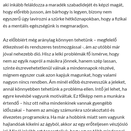
aki inkább feláldozza a maradék szabadidejét és képzi magát,
hogy előrébb jusson, ám bárhogy is legyen, bizony nem
egyszerű úgy lavírozni a szürke hétköznapokban, hogy a fizikai
és a mentális egészségünk is megmaradjon.
Az előbbiért még aránylag könnyen tehetünk – megfelelő
étkezéssel és rendszeres testmozgással -, ám az utóbbi már
jóval nehezebb dió. Hisz a lelki problémák fő ismérve, hogy
nem az egyik napról a másikra jönnek, hanem szép lassan,
szinte észrevehetetlenül válnak a mindennapok részévé,
mígnem egyszer csak azon kapjuk magunkat, hogy valami
nagyon nincs rendben. Ám minél előbb észrevesszük a jeleket,
annál könnyebben tehetünk a probléma ellen. Intő jel lehet, ha
egyre kevésbé vagyunk motiváltak. Ez főképp nem a munkára
értendő – hisz ott néha mindenkinek vannak gyengébb
időszakai – hanem az amúgy számunkra szórakoztató és
élvezetes programokra. Ha már a hobbink miatt sem vagyunk
hajlandóak kikelni az ágyból, akkor az egy erőteljesen vészjósló
jel. Minél inkább azt tapasztaljuk, hogy egyre több mindennel