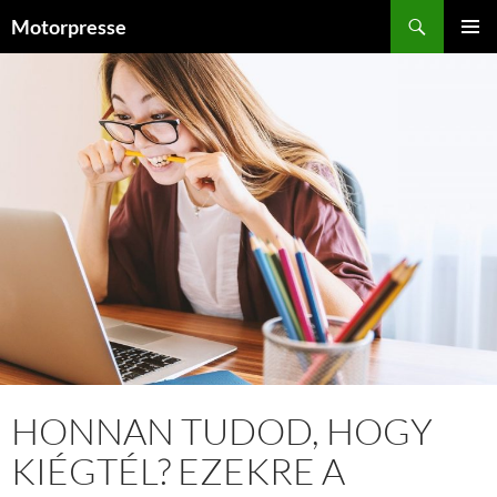
Kilépés
Keresés
Motorpresse
a
ELSŐDL
tartalomba
MENÜ
HONNAN TUDOD, HOGY
KIÉGTÉL? EZEKRE A