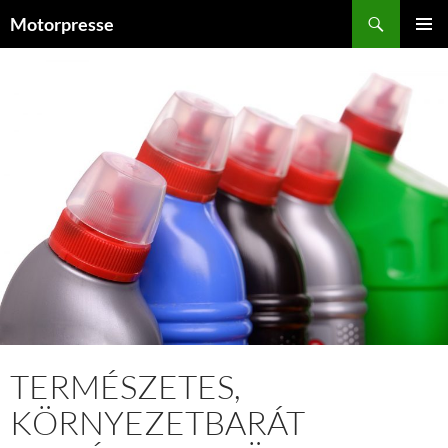
Kilépés
Keresés
Motorpresse
a
ELSŐDL
tartalomba
MENÜ
TERMÉSZETES,
KÖRNYEZETBARÁT