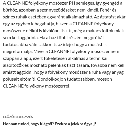
A CLEANNE folyékony mosószer PH semleges, így gyengéd a
bőrhöz, azonban a szennyeződéseket nem kíméli. Fehér és
színes ruhák esetében egyaránt alkalmazható. Az áztatást akár
egy az egyben kihagyhatja, hiszen a CLEANNE folyékony
mosószer e nélkül is kiválóan tisztít, még a makacs foltok miatt
sem kell aggódnia. Ha a ház többi részén megpróbál
tudatosabbá válni, akkor itt az ideje, hogy a mosást is
megreformálja. Mivel a CLEANNE folyékony mosószer nem
szappan alapú, ezért tökéletesen alkalmas a technikai
aláöltözők és mosható pelenkák tisztítására, továbbá nem kell
amiatt aggódni, hogy a folyékony mosószer a ruha vagy anyag
pólusait eltömíti. Gondolkodjon tudatosabban, mosson
CLEANNE folyékony mosószerrel!
Bejegyzés
ELŐZŐ BEJEGYZÉS
navigáció
Honnan tudod, hogy kiégtél? Ezekre a jelekre figyelj!