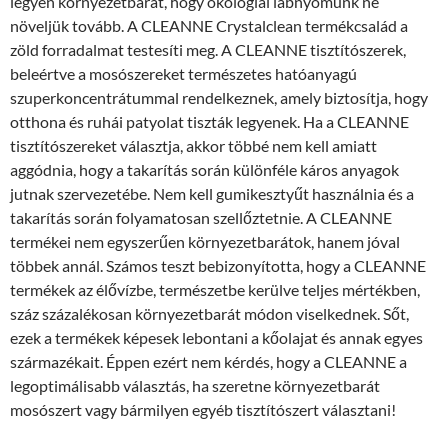
legyen környezetbarát, hogy ökológiai lábnyomunk ne
növeljük tovább. A CLEANNE Crystalclean termékcsalád a
zöld forradalmat testesíti meg. A CLEANNE tisztítószerek,
beleértve a mosószereket természetes hatóanyagú
szuperkoncentrátummal rendelkeznek, amely biztosítja, hogy
otthona és ruhái patyolat tiszták legyenek. Ha a CLEANNE
tisztítószereket választja, akkor többé nem kell amiatt
aggódnia, hogy a takarítás során különféle káros anyagok
jutnak szervezetébe. Nem kell gumikesztyűt használnia és a
takarítás során folyamatosan szellőztetnie. A CLEANNE
termékei nem egyszerűen környezetbarátok, hanem jóval
többek annál. Számos teszt bebizonyította, hogy a CLEANNE
termékek az élővízbe, természetbe kerülve teljes mértékben,
száz százalékosan környezetbarát módon viselkednek. Sőt,
ezek a termékek képesek lebontani a kőolajat és annak egyes
származékait. Éppen ezért nem kérdés, hogy a CLEANNE a
legoptimálisabb választás, ha szeretne környezetbarát
mosószert vagy bármilyen egyéb tisztítószert választani!