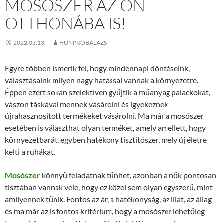
MOSÓSZER AZ ÖN
OTTHONÁBA IS!
2022.03.13.
HUNPROBALAZS
Egyre többen ismerik fel, hogy mindennapi döntéseink,
választásaink milyen nagy hatással vannak a környezetre.
Éppen ezért sokan szelektíven gyűjtik a műanyag palackokat,
vászon táskával mennek vásárolni és igyekeznek
újrahasznosított termékeket vásárolni. Ma már a mosószer
esetében is választhat olyan terméket, amely amellett, hogy
környezetbarát, egyben hatékony tisztítószer, mely új életre
kelti a ruhákat.
Mosószer
könnyű feladatnak tűnhet, azonban a nők pontosan
tisztában vannak vele, hogy ez közel sem olyan egyszerű, mint
amilyennek tűnik. Fontos az ár, a hatékonyság, az illat, az állag
és ma már az is fontos kritérium, hogy a mosószer lehetőleg