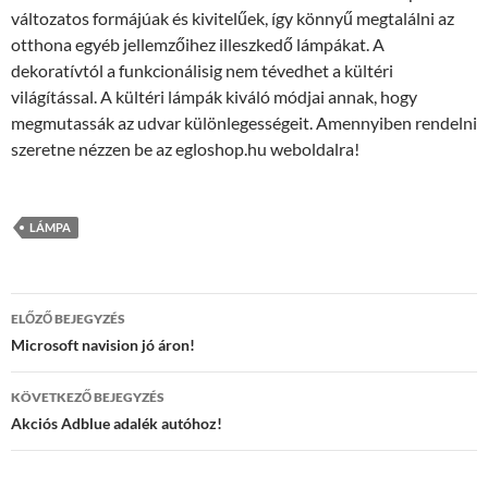
változatos formájúak és kivitelűek, így könnyű megtalálni az
otthona egyéb jellemzőihez illeszkedő lámpákat. A
dekoratívtól a funkcionálisig nem tévedhet a kültéri
világítással. A kültéri lámpák kiváló módjai annak, hogy
megmutassák az udvar különlegességeit. Amennyiben rendelni
szeretne nézzen be az egloshop.hu weboldalra!
LÁMPA
Bejegyzés
ELŐZŐ BEJEGYZÉS
navigáció
Microsoft navision jó áron!
KÖVETKEZŐ BEJEGYZÉS
Akciós Adblue adalék autóhoz!