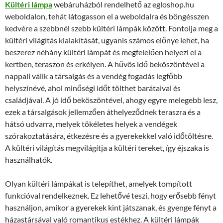
Kültéri lámpa
webáruházból rendelhető az egloshop.hu
weboldalon, tehát látogasson el a weboldalra és böngésszen
kedvére a szebbnél szebb kültéri lámpák között. Fontolja meg a
kültéri világítás kialakítását, ugyanis számos előnye lehet, ha
beszerez néhány kültéri lámpát és megfelelően helyezi el a
kertben, teraszon és erkélyen. A hűvös idő beköszöntével a
nappali válik a társalgás és a vendég fogadás legfőbb
helyszínévé, ahol minőségi időt tölthet barátaival és
családjával. A jó idő beköszöntével, ahogy egyre melegebb lesz,
ezek a társalgások jellemzően áthelyeződnek teraszra és a
hátsó udvarra, melyek tökéletes helyek a vendégek
szórakoztatására, étkezésre és a gyerekekkel való időtöltésre.
A kültéri világítás megvilágítja a kültéri tereket, így éjszaka is
használhatók.
Olyan kültéri lámpákat is telepíthet, amelyek tompított
funkcióval rendelkeznek. Ez lehetővé teszi, hogy erősebb fényt
használjon, amikor a gyerekek kint játszanak, és gyenge fényt a
házastársával való romantikus estékhez. A kültéri lámpák