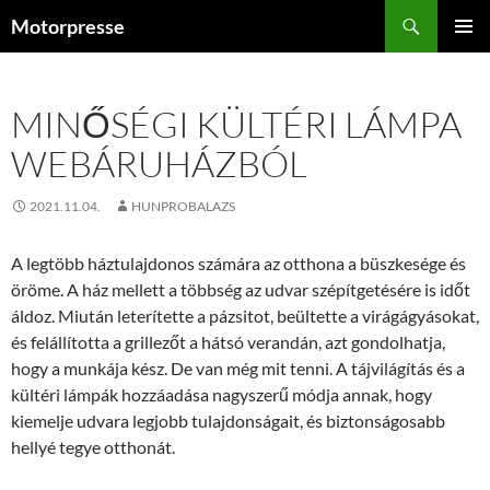
Kilépés
Keresés
Motorpresse
a
ELSŐDL
tartalomba
MENÜ
MINŐSÉGI KÜLTÉRI LÁMPA
WEBÁRUHÁZBÓL
2021.11.04.
HUNPROBALAZS
A legtöbb háztulajdonos számára az otthona a büszkesége és
öröme. A ház mellett a többség az udvar szépítgetésére is időt
áldoz. Miután leterítette a pázsitot, beültette a virágágyásokat,
és felállította a grillezőt a hátsó verandán, azt gondolhatja,
hogy a munkája kész. De van még mit tenni. A tájvilágítás és a
kültéri lámpák hozzáadása nagyszerű módja annak, hogy
kiemelje udvara legjobb tulajdonságait, és biztonságosabb
hellyé tegye otthonát.