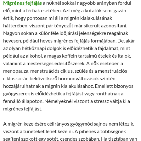
Migrénes fejfájás
a nőknél sokkal nagyobb arányban fordul
elő, mint a férfiak esetében. Azt még a kutatók sem igazán
értik, hogy pontosan mi áll a migrén kialakulásának
hátterében, viszont pár tényezőt már sikerült azonosítani.
Nagyon sokan a különféle időjárási jelenségekre reagálnak
hevesen, például heves migrénes fejfájás formájában. De, akár
az olyan hétköznapi dolgok is előidézhetik a fájdalmat, mint
például az alkohol, a magas koffein tartalmú ételek és italok,
valamint a mesterséges édesítőszerek. A nők esetében a
menopauza, menstruációs ciklus, szülés és a menstruációs
ciklus során bekövetkező hormonváltozások szintén
hozzájárulhatnak a migrén kialakulásához. Emellett bizonyos
gyógyszerek is előidézhetik a fejfájást vagy ronthatnak a
fennálló állapoton. Némelyeknél viszont a stressz váltja ki a
migrénes fejfájást.
A migrén kezelésére célirányos gyógymód sajnos nem létezik,
viszont a tüneteket lehet kezelni. A pihenés a többségnek
segíteni szokott egy sötét, csendes szobában. Ha tisztában van