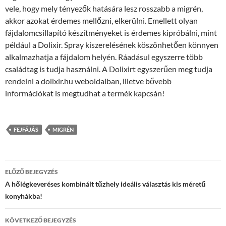
vele, hogy mely tényezők hatására lesz rosszabb a migrén,
akkor azokat érdemes mellőzni, elkerülni. Emellett olyan
fájdalomcsillapító készítményeket is érdemes kipróbálni, mint
például a Dolixir. Spray kiszerelésének köszönhetően könnyen
alkalmazhatja a fájdalom helyén. Ráadásul egyszerre több
családtag is tudja használni. A Dolixirt egyszerűen meg tudja
rendelni a dolixir.hu weboldalban, illetve bővebb
információkat is megtudhat a termék kapcsán!
FEJFÁJÁS
MIGRÉN
Bejegyzés
ELŐZŐ BEJEGYZÉS
navigáció
A hőlégkeveréses kombinált tűzhely ideális választás kis méretű
konyhákba!
KÖVETKEZŐ BEJEGYZÉS