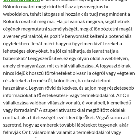
Rólunk rovatot megtekinthető az atpszovegiras.hu
weboldalon, tehát látogass el hozzánk és tudj meg mindent a
Rólunk rovatról még ma.
Ha jól vannak megírva, segíthetnek
cégének megmutatni személyiségét, megkülönböztetni magát
a versenytársaktól, és pozitív benyomást kelteni a potenciális
ügyfelekben. Tehát miért hagyná figyelmen kívül ezeket a
lehetséges előnyöket, ha jól csinálhatja, és learathatja a
babérokat? Leegyszerűsítve, ez egy olyan oldal a webhelyen,
amely elmagyarázza, mit csinál vállalkozása. A fogyasztóknak
nincs idejük hosszú történeteket olvasni a cégről vagy végtelen
részleteket a termékről, különösen, ha okostelefont
használnak. Legyen rövid és kedves, és adjon meg részletesebb
információkat a fő értékesítési- vagy termékoldaláról. Az Ön
vállalkozása valóban világszínvonalú, élvonalbeli, kiemelkedő
vagy forradalmi? A szuperlatívuszokkal megtöltött oldalak
ronthatják a hitelességét, ezért kerülje őket. Végső soron azt
szeretné, hogy az emberek további lépéseket tegyenek, akár
felhívják Önt, vásárolnak valamit a termékoldaláról vagy