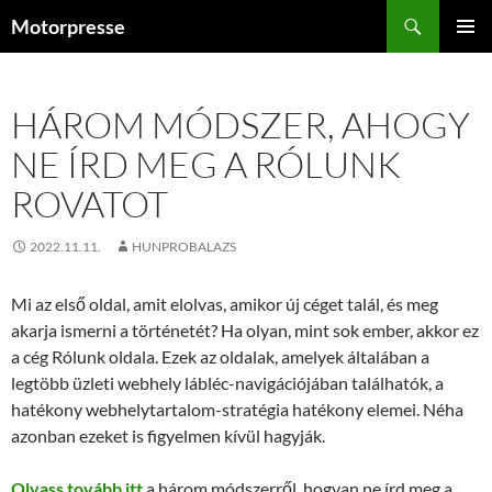
Kilépés
Keresés
Motorpresse
a
ELSŐDL
tartalomba
MENÜ
HÁROM MÓDSZER, AHOGY
NE ÍRD MEG A RÓLUNK
ROVATOT
2022.11.11.
HUNPROBALAZS
Mi az első oldal, amit elolvas, amikor új céget talál, és meg
akarja ismerni a történetét? Ha olyan, mint sok ember, akkor ez
a cég Rólunk oldala. Ezek az oldalak, amelyek általában a
legtöbb üzleti webhely lábléc-navigációjában találhatók, a
hatékony webhelytartalom-stratégia hatékony elemei. Néha
azonban ezeket is figyelmen kívül hagyják.
Olvass tovább itt
a három módszerről, hogyan ne írd meg a