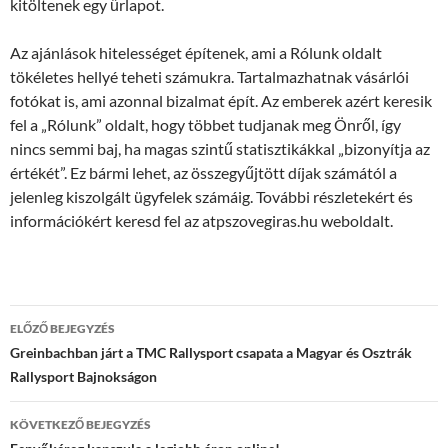
kitöltenek egy űrlapot.
Az ajánlások hitelességet építenek, ami a Rólunk oldalt
tökéletes hellyé teheti számukra. Tartalmazhatnak vásárlói
fotókat is, ami azonnal bizalmat épít. Az emberek azért keresik
fel a „Rólunk” oldalt, hogy többet tudjanak meg Önről, így
nincs semmi baj, ha magas szintű statisztikákkal „bizonyítja az
értékét”. Ez bármi lehet, az összegyűjtött díjak számától a
jelenleg kiszolgált ügyfelek számáig. További részletekért és
információkért keresd fel az atpszovegiras.hu weboldalt.
Bejegyzés
ELŐZŐ BEJEGYZÉS
navigáció
Greinbachban járt a TMC Rallysport csapata a Magyar és Osztrák
Rallysport Bajnokságon
KÖVETKEZŐ BEJEGYZÉS