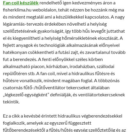
Fan coil készülék
rendelhető igen kedvezményes áron a
fisherklima.hu weboldalon, tehát nézzen be hozzánk még ma
és mindent megtalál ami a készülékekkel kapcsolatos. A nagy
légáramlás-tervezés érdekében növelheti a helyiség
szellőztetésének gyakoriságát, így több hűs levegőt juttathat
el és kiegyenlítheti a helyiség hőmérsékletének eloszlását. A
fejlett anyagok és technológiák alkalmazásának előnyeivel
hatékonyan csökkentheti a futási zajt, és zavartalanul tovább
fut a berendezés. A fenti előnyökkel széles körben
alkalmazható piacon, kórházban, irodaházban, szállodai
repülőtéren stb. A fan coil, mivel a hidraulikus fűtésre és
hűtésre vonatkozik, mindent magában foglal. A többzónás
csatornás fűtő-/hűtőventilátor tekercseket általában
„légkezelő egységként” definiálják, és ventilátortekercseknek
tekintik.
Ez a cikk a kevésbé érintett hidraulikus végberendezésekkel
foglalkozik, amelyek az egyszerű függesztett
fűtőberendezésektől a fűtés/hűtés egység szellőztetőiig és az