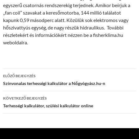
egyszerű csatornás rendszerekig terjednek. Amikor beírjuk a
„fan coil” szavakat a keresőmotorba, 144 millió találatot
kapunk 0,59 másodperc alatt. Közülük sok elektromos vagy
hőszivattyús egység, de nagy részük hidraulikus. További
részletekért és információkért nézzen be a fisherklima.hu
weboldalra.
Bejegyzés
ELŐZŐ BEJEGYZÉS
navigáció
Színvonalas terhességi kalkulátor a Nőgyógyász.hu-n
KÖVETKEZŐ BEJEGYZÉS
Terhességi kalkulátor, szülési kalkulátor online