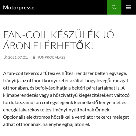
Kilépés
Keresés
Motorpresse
a
ELSŐDL
tartalomba
MENÜ
FAN-COIL KÉSZÜLÉK JÓ
ÁRON ELÉRHETŐK!
2021.07.21.
HUNPROBALAZS
A fan-coil tekercs a fűtési és hűtési rendszer beltéri egysége.
Irányítja az otthoni környezetet azáltal, hogy levegőt mozgat
otthonában, és befolyásolhatja a beltéri páratartalmat is. A
klímaberendezés vagy a hőszivattyú kiegészítéseként változó
fordulatszámú fan coil egységeink kiemelkedő kényelmet és
energiatakarékos teljesítményt nyújthatnak Önnek.
Opcionális elektromos hőcsíkkal a ventilátor tekercs meleget
adhat otthonának, ha enyhe éghajlaton él.