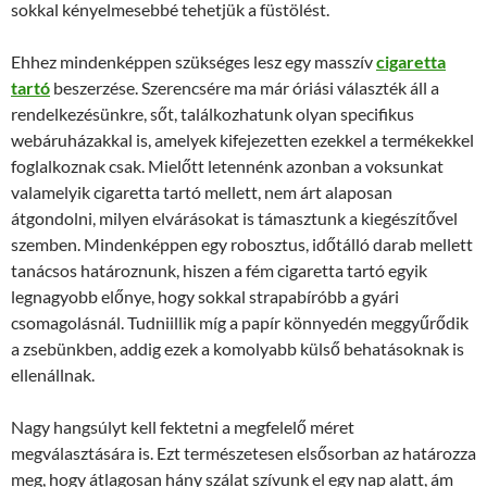
sokkal kényelmesebbé tehetjük a füstölést.
Ehhez mindenképpen szükséges lesz egy masszív
cigaretta
tartó
beszerzése. Szerencsére ma már óriási választék áll a
rendelkezésünkre, sőt, találkozhatunk olyan specifikus
webáruházakkal is, amelyek kifejezetten ezekkel a termékekkel
foglalkoznak csak. Mielőtt letennénk azonban a voksunkat
valamelyik cigaretta tartó mellett, nem árt alaposan
átgondolni, milyen elvárásokat is támasztunk a kiegészítővel
szemben. Mindenképpen egy robosztus, időtálló darab mellett
tanácsos határoznunk, hiszen a fém cigaretta tartó egyik
legnagyobb előnye, hogy sokkal strapabíróbb a gyári
csomagolásnál. Tudniillik míg a papír könnyedén meggyűrődik
a zsebünkben, addig ezek a komolyabb külső behatásoknak is
ellenállnak.
Nagy hangsúlyt kell fektetni a megfelelő méret
megválasztására is. Ezt természetesen elsősorban az határozza
meg, hogy átlagosan hány szálat szívunk el egy nap alatt, ám