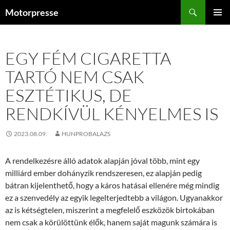
Kilépés
Keresés
Motorpresse
a
ELSŐDL
tartalomba
MENÜ
EGY FÉM CIGARETTA
TARTÓ NEM CSAK
ESZTÉTIKUS, DE
RENDKÍVÜL KÉNYELMES IS
2023.08.09.
HUNPROBALAZS
A rendelkezésre álló adatok alapján jóval több, mint egy
milliárd ember dohányzik rendszeresen, ez alapján pedig
bátran kijelenthető, hogy a káros hatásai ellenére még mindig
ez a szenvedély az egyik legelterjedtebb a világon. Ugyanakkor
az is kétségtelen, miszerint a megfelelő eszközök birtokában
nem csak a körülöttünk élők, hanem saját magunk számára is