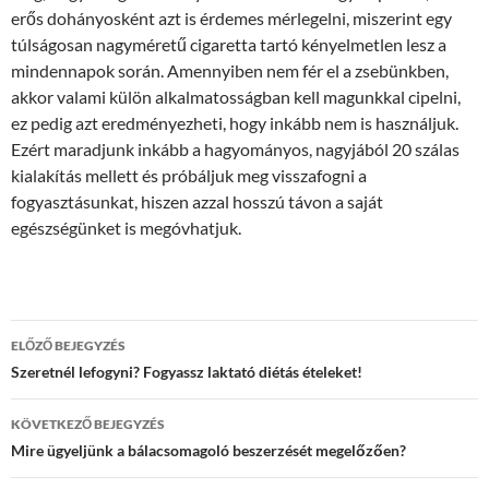
erős dohányosként azt is érdemes mérlegelni, miszerint egy
túlságosan nagyméretű cigaretta tartó kényelmetlen lesz a
mindennapok során. Amennyiben nem fér el a zsebünkben,
akkor valami külön alkalmatosságban kell magunkkal cipelni,
ez pedig azt eredményezheti, hogy inkább nem is használjuk.
Ezért maradjunk inkább a hagyományos, nagyjából 20 szálas
kialakítás mellett és próbáljuk meg visszafogni a
fogyasztásunkat, hiszen azzal hosszú távon a saját
egészségünket is megóvhatjuk.
Bejegyzés
ELŐZŐ BEJEGYZÉS
navigáció
Szeretnél lefogyni? Fogyassz laktató diétás ételeket!
KÖVETKEZŐ BEJEGYZÉS
Mire ügyeljünk a bálacsomagoló beszerzését megelőzően?