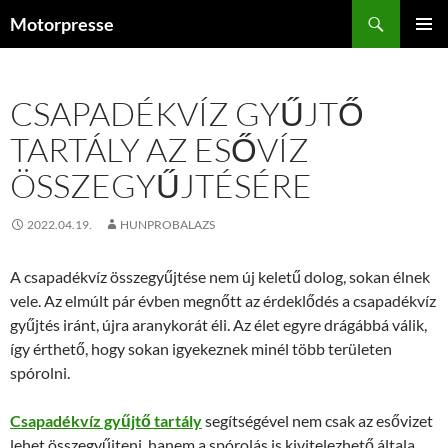
Kilépés
Keresés
Motorpresse
a
ELSŐDL
tartalomba
MENÜ
CSAPADÉKVÍZ GYŰJTŐ
TARTÁLY AZ ESŐVÍZ
ÖSSZEGYŰJTÉSÉRE
2022.04.19.
HUNPROBALAZS
A csapadékvíz összegyűjtése nem új keletű dolog, sokan élnek
vele. Az elmúlt pár évben megnőtt az érdeklődés a csapadékvíz
gyűjtés iránt, újra aranykorát éli. Az élet egyre drágábbá válik,
így érthető, hogy sokan igyekeznek minél több területen
spórolni.
Csapadékvíz gyűjtő tartály
segítségével nem csak az esővizet
lehet összegyűjteni, hanem a spórolás is kivitelezhető általa,