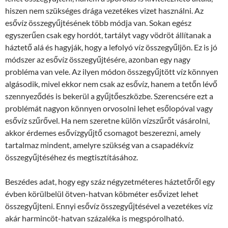
hiszen nem szükséges drága vezetékes vizet használni. Az
esővíz összegyűjtésének több módja van. Sokan egész
egyszerűen csak egy hordót, tartályt vagy vödröt állítanak a
háztető alá és hagyják, hogy a lefolyó víz összegyűljön. Ez is jó
módszer az esővíz összegyűjtésére, azonban egy nagy
probléma van vele. Az ilyen módon összegyűjtött víz könnyen
algásodik, mivel ekkor nem csak az esővíz, hanem a tetőn lévő
szennyeződés is bekerül a gyűjtőeszközbe. Szerencsére ezt a
problémát nagyon könnyen orvosolni lehet esőlopóval vagy
esővíz szűrővel. Ha nem szeretne külön vízszűrőt vásárolni,
akkor érdemes esővízgyűjtő csomagot beszerezni, amely
tartalmaz mindent, amelyre szükség van a csapadékvíz
összegyűjtéséhez és megtisztításához.
Beszédes adat, hogy egy száz négyzetméteres háztetőről egy
évben körülbelül ötven-hatvan köbméter esővizet lehet
összegyűjteni. Ennyi esővíz összegyűjtésével a vezetékes víz
akár harmincöt-hatvan százaléka is megspórolható.