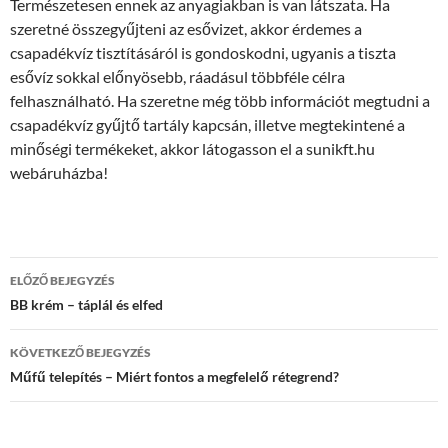
Természetesen ennek az anyagiakban is van látszata. Ha
szeretné összegyűjteni az esővizet, akkor érdemes a
csapadékvíz tisztításáról is gondoskodni, ugyanis a tiszta
esővíz sokkal előnyösebb, ráadásul többféle célra
felhasználható. Ha szeretne még több információt megtudni a
csapadékvíz gyűjtő tartály kapcsán, illetve megtekintené a
minőségi termékeket, akkor látogasson el a sunikft.hu
webáruházba!
Bejegyzés
ELŐZŐ BEJEGYZÉS
navigáció
BB krém – táplál és elfed
KÖVETKEZŐ BEJEGYZÉS
Műfű telepítés – Miért fontos a megfelelő rétegrend?