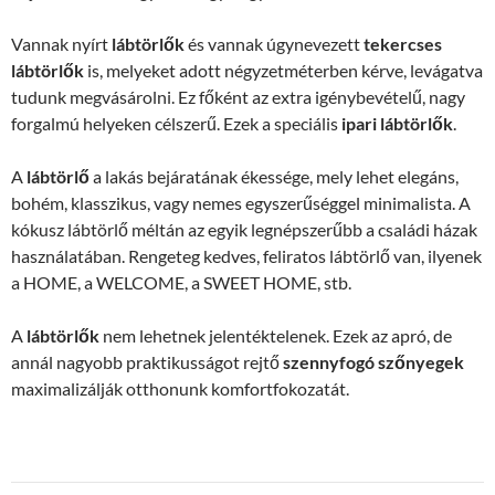
Vannak nyírt
lábtörlők
és vannak úgynevezett
tekercses
lábtörlők
is, melyeket adott négyzetméterben kérve, levágatva
tudunk megvásárolni. Ez főként az extra igénybevételű, nagy
forgalmú helyeken célszerű. Ezek a speciális
ipari lábtörlők
.
A
lábtörlő
a lakás bejáratának ékessége, mely lehet elegáns,
bohém, klasszikus, vagy nemes egyszerűséggel minimalista. A
kókusz lábtörlő méltán az egyik legnépszerűbb a családi házak
használatában. Rengeteg kedves, feliratos lábtörlő van, ilyenek
a HOME, a WELCOME, a SWEET HOME, stb.
A
lábtörlők
nem lehetnek jelentéktelenek. Ezek az apró, de
annál nagyobb praktikusságot rejtő
szennyfogó szőnyegek
maximalizálják otthonunk komfortfokozatát.