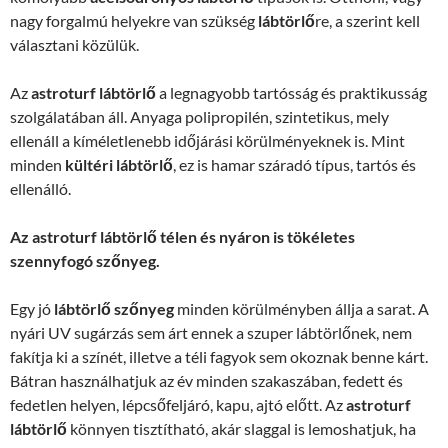
nagy forgalmú helyekre van szükség
lábtörlő
re, a szerint kell
választani közülük.
Az
astroturf lábtörlő
a legnagyobb tartósság és praktikusság
szolgálatában áll. Anyaga polipropilén, szintetikus, mely
ellenáll a kíméletlenebb időjárási körülményeknek is. Mint
minden
kültéri lábtörlő
, ez is hamar száradó típus, tartós és
ellenálló.
Az astroturf lábtörlő télen és nyáron is tökéletes
szennyfogó szőnyeg.
Egy jó
lábtörlő szőnyeg
minden körülményben állja a sarat. A
nyári UV sugárzás sem árt ennek a szuper lábtörlőnek, nem
fakítja ki a színét, illetve a téli fagyok sem okoznak benne kárt.
Bátran használhatjuk az év minden szakaszában, fedett és
fedetlen helyen, lépcsőfeljáró, kapu, ajtó előtt. Az
astroturf
lábtörlő
könnyen tisztítható, akár slaggal is lemoshatjuk, ha