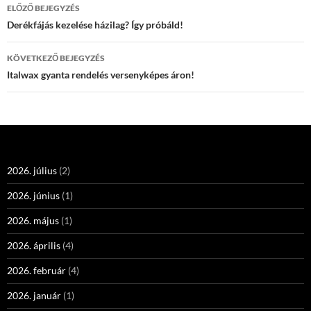
Bejegyzés
ELŐZŐ BEJEGYZÉS
navigáció
Derékfájás kezelése házilag? Így próbáld!
KÖVETKEZŐ BEJEGYZÉS
Italwax gyanta rendelés versenyképes áron!
2026. július
(2)
2026. június
(1)
2026. május
(1)
2026. április
(4)
2026. február
(4)
2026. január
(1)