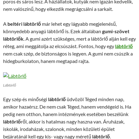
poros és sáros lesz. A háziállatok, kutyák nem igazán kedvelik,
nem valószínű, hogy elkezdik megrágcsálni a sarkait.
A
beltéri lábtörlő
már lehet egy lágyabb megjelenésű,
könnyedebb anyagú lábtörlő is. Ezek általában
gumi-szövet
lábtörlők
. A gumi azért szükséges, mert a lábtörlő alján kell egy
réteg, ami meggátolja az elcsúszást. Fontos, hogy egy
lábtörlő
nem csak szép, de biztonságos is legyen. A gumi nem csúszik a
hidegburkolaton, hanem megtapad rajta.
Lábtörlő
Egy szép és minőségi
lábtörlő
üdvözöl Téged minden nap,
amikor hazaérsz. De nem csak Téged, hanem vendégeid is. Ha
pedig nem otthon, hanem intézmények esetében beszélünk
lábtörlő
ről, akkor is hatalmas nagy haszna van. Áruházak,
iskolák, irodaházak, szalonok, minden közületi épület
bejáratánál kell egy kis- vagy nagy méretű
lábtörlő
.