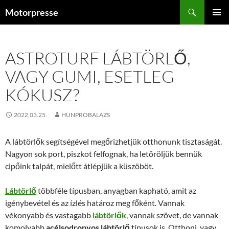
Kilépés
Keresés
Motorpresse
a
ELSŐDL
tartalomba
MENÜ
ASTROTURF LÁBTÖRLŐ,
VAGY GUMI, ESETLEG
KÓKUSZ?
2022.03.25.
HUNPROBALAZS
A lábtörlők segítségével megőrizhetjük otthonunk tisztaságát.
Nagyon sok port, piszkot felfognak, ha letöröljük bennük
cipőink talpát, mielőtt átlépjük a küszöböt.
Lábtörlő
többféle típusban, anyagban kapható, amit az
igénybevétel és az ízlés határoz meg főként. Vannak
vékonyabb és vastagabb
lábtörlők
, vannak szövet, de vannak
komolyabb
acélsodronyos lábtörlő
típusok is. Otthoni, vagy