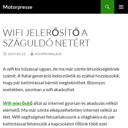
Kilépés
Keresés
Motorpresse
a
ELSŐDL
tartalomba
MENÜ
WIFI JELERŐSÍTŐ A
SZÁGULDÓ NETÉRT
2019.04.23.
HUNPROBALAZS
A wifi kis túlzással ugyan, de ma már szinte létszükségletnek
számít. A fiatal generáció beleszületik és ezáltal hozzászokik,
hogy pár kattintással bármit megtekinthet. Bizonyos
esetekben, azonban a wifi akadozhat.
Wifi jelerősítő
által az internet gyorsan és akadozás nélkül
elérhető. Ma már szinte elképzelhetetlen internet nélkül az
élet. Wifi segítségével felcsatlakozunk a világhálóra és pár
kattintással felvesszük a kapcsolatot tőlünk több ezer