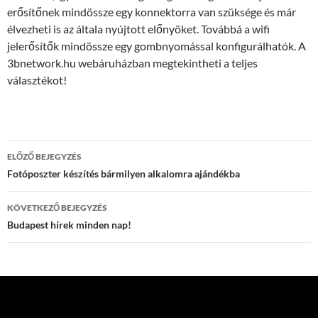
erősítőnek mindössze egy konnektorra van szüksége és már
élvezheti is az általa nyújtott előnyöket. Továbbá a wifi
jelerősítők mindössze egy gombnyomással konfigurálhatók. A
3bnetwork.hu webáruházban megtekintheti a teljes
választékot!
Bejegyzés
ELŐZŐ BEJEGYZÉS
navigáció
Fotóposzter készítés bármilyen alkalomra ajándékba
KÖVETKEZŐ BEJEGYZÉS
Budapest hírek minden nap!