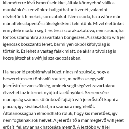
kilométerre lévő ismerőseinkkel, általa könnyebbé válik a
munkánk és kedvünkre hallgathatunk zenét, valamint
nézhetünk filmeket, sorozatokat. Nem csoda, ha a wifire már –
már afféle alapvető szükségletként tekintünk. Mivel életünket
ennyiféle módon segíti és teszi szórakoztatóvá, nem csoda, ha
fontos számunkra a zavartalan böngészés. A szakadozó wifi jel
igencsak bosszantó lehet, bármilyen okból kifolyólag is
történik. Ez lehet a vastag falak miatt, de akár a távolság is
közre játszhat a wifi jel szakadozásában.
Ha hasonló problémával küzd, nincs rá szükség, hogy a
beszereltessen több wifi routert, mindössze egy wifi
jelerősítőre van szükség, aminek segítségével zavartalanul
élvezheti az internet nyújtotta előnyöket. Szerencsére
manapság számos különböző fajtájú wifi jelerősítőt kapni a
piacon, így kiválaszthatja a számára megfelelőt.
Általánosságban elmondható róluk, hogy kis méretűek, így
nem foglalnak sok helyet. A jel erősítő a már meglévő wifi jelet
erősíti fel, így annak hatósága megnő. A legtöbb wifi jel