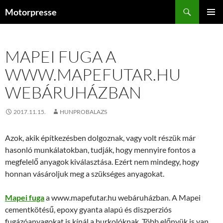
Kilépés
Keresés
Motorpresse
a
ELSŐDL
tartalomba
MENÜ
MAPEI FUGA A
WWW.MAPEFUTAR.HU
WEBÁRUHÁZBAN
2017.11.15.
HUNPROBALAZS
Azok, akik építkezésben dolgoznak, vagy volt részük már
hasonló munkálatokban, tudják, hogy mennyire fontos a
megfelelő anyagok kiválasztása. Ezért nem mindegy, hogy
honnan vásároljuk meg a szükséges anyagokat.
Mapei fuga
a www.mapefutar.hu webáruházban. A Mapei
cementkötésű, epoxy gyanta alapú és diszperziós
fugázóanyagokat is kínál a burkolóknak. Több előnyük is van.