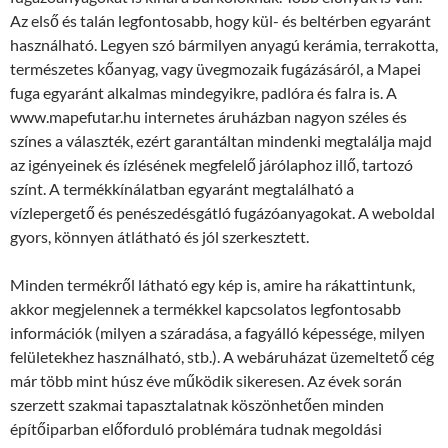
Az első és talán legfontosabb, hogy kül- és beltérben egyaránt
használható. Legyen szó bármilyen anyagú kerámia, terrakotta,
természetes kőanyag, vagy üvegmozaik fugázásáról, a Mapei
fuga egyaránt alkalmas mindegyikre, padlóra és falra is. A
www.mapefutar.hu internetes áruházban nagyon széles és
színes a választék, ezért garantáltan mindenki megtalálja majd
az igényeinek és ízlésének megfelelő járólaphoz illő, tartozó
színt. A termékkínálatban egyaránt megtalálható a
vízlepergető és penészedésgátló fugázóanyagokat. A weboldal
gyors, könnyen átlátható és jól szerkesztett.
Minden termékről látható egy kép is, amire ha rákattintunk,
akkor megjelennek a termékkel kapcsolatos legfontosabb
információk (milyen a száradása, a fagyálló képessége, milyen
felületekhez használható, stb.). A webáruházat üzemeltető cég
már több mint húsz éve működik sikeresen. Az évek során
szerzett szakmai tapasztalatnak köszönhetően minden
építőiparban előforduló problémára tudnak megoldási