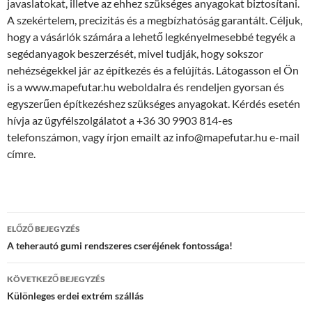
javaslatokat, illetve az ehhez szükséges anyagokat biztosítani.
A szekértelem, precizitás és a megbízhatóság garantált. Céljuk,
hogy a vásárlók számára a lehető legkényelmesebbé tegyék a
segédanyagok beszerzését, mivel tudják, hogy sokszor
nehézségekkel jár az építkezés és a felújítás. Látogasson el Ön
is a www.mapefutar.hu weboldalra és rendeljen gyorsan és
egyszerűen építkezéshez szükséges anyagokat. Kérdés esetén
hívja az ügyfélszolgálatot a +36 30 9903 814-es
telefonszámon, vagy írjon emailt az info@mapefutar.hu e-mail
címre.
Bejegyzés
ELŐZŐ BEJEGYZÉS
navigáció
A teherautó gumi rendszeres cseréjének fontossága!
KÖVETKEZŐ BEJEGYZÉS
Különleges erdei extrém szállás