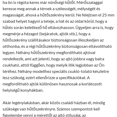
ha ön is régóta keres már minőségi hűtőt. Mérőszalaggal
keresse meg annak a térnek a szélességét, mélységét és
magasságát, ahová a hűtőszekrény kerül. Ne felejtsen el 25 mm
szabad helyet hagyni a teteje, a hát és az oldal körül, hogy a
hűtés során keletkező hő eltávozhasson. Ügyeljen arra is, hogy
megmérje a hézagot (bejáratok, ajtók stb.), hogy a
hűtőszekrény szállításakor biztonságosan illeszkedjen az
otthonba, és a régi hűtőszekrény biztonságosan eltávolítható
legyen. Néhány hűtőszekrény megfordítható ajtóval
rendelkezik, ami azt jelenti, hogy az ajtó jobbra vagy balra
csukható, attól függően, hogy melyik illik legjobban az Ön
téréhez. Néhány modellhez speciális csukló-tolató készletre
lesz szükség, ezért ellenőrizze a specifikációkat. A
megfordítható ajtók különösen hasznosak a korlátozott
helyiségű konyhákban.
Akár legénylakásban, akár közös családi házban él, mindig
szüksége van hűtőszekrényre. Számos szempontot kell
figyelembe venni a mérettől az ajtó stílusáig, az