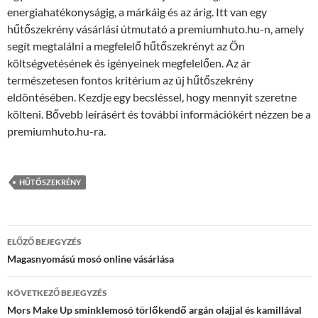
energiahatékonyságig, a márkáig és az árig. Itt van egy
hűtőszekrény vásárlási útmutató a premiumhuto.hu-n, amely
segít megtalálni a megfelelő hűtőszekrényt az Ön
költségvetésének és igényeinek megfelelően. Az ár
természetesen fontos kritérium az új hűtőszekrény
eldöntésében. Kezdje egy becsléssel, hogy mennyit szeretne
költeni. Bővebb leírásért és további információkért nézzen be a
premiumhuto.hu-ra.
HŰTŐSZEKRÉNY
Bejegyzés
ELŐZŐ BEJEGYZÉS
navigáció
Magasnyomású mosó online vásárlása
KÖVETKEZŐ BEJEGYZÉS
Mors Make Up sminklemosó törlőkendő argán olajjal és kamillával