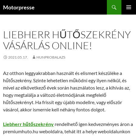
Kilépés
Keresés
Motorpresse
a
ELSŐDL
tartalomba
MENÜ
LIEBHERR HŰTŐSZEKRÉNY
VÁSÁRLÁS ONLINE!
2021.05.17.
HUNPROBALAZS
Az otthon leggyakrabban használt és elismert készüléke a
hűtőszekrény. Szinte lehetetlen működni egy ilyen nélkül, és
mivel az elkövetkező évek során használatos lesz, a kihívás az,
hogy megtalálja a változó életmódjának megfelelő
hűtőszekrényt. Ha frissít egy újabb modellre, vagy először
vásárol, akkor ismernie kell néhány fontos dolgot.
Liebherr hűtőszekrény
rendelhető igen kedvezményes áron a
premiumhuto.hu weboldalra, tehát itt a helye weboldalunkon