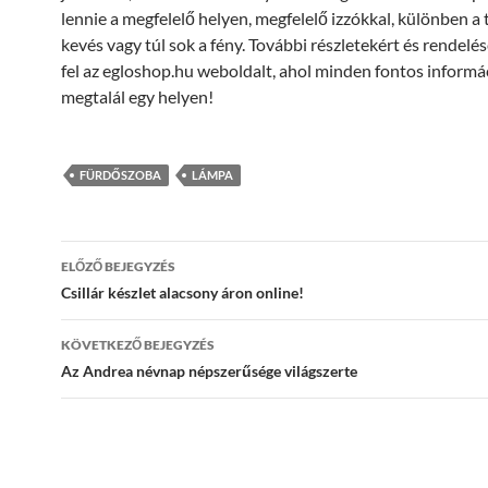
lennie a megfelelő helyen, megfelelő izzókkal, különben a 
kevés vagy túl sok a fény. További részletekért és rendelé
fel az egloshop.hu weboldalt, ahol minden fontos informá
megtalál egy helyen!
FÜRDŐSZOBA
LÁMPA
Bejegyzés
ELŐZŐ BEJEGYZÉS
navigáció
Csillár készlet alacsony áron online!
KÖVETKEZŐ BEJEGYZÉS
Az Andrea névnap népszerűsége világszerte