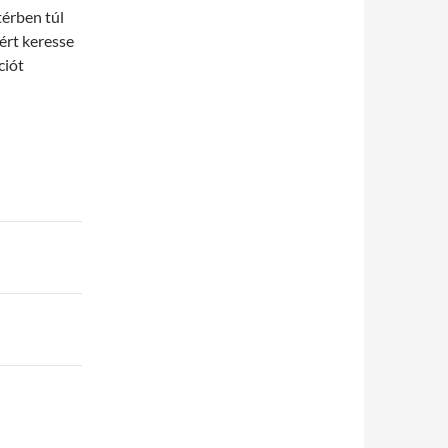
térben túl
sért keresse
ciót