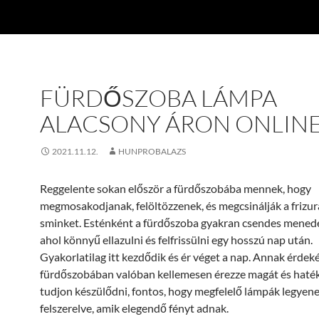
FÜRDŐSZOBA LÁMPA
ALACSONY ÁRON ONLIN
2021.11.12.
HUNPROBALAZS
Reggelente sokan először a fürdőszobába mennek, hogy
megmosakodjanak, felöltözzenek, és megcsinálják a frizur
sminket. Esténként a fürdőszoba gyakran csendes menedé
ahol könnyű ellazulni és felfrissülni egy hosszú nap után.
Gyakorlatilag itt kezdődik és ér véget a nap. Annak érdek
fürdőszobában valóban kellemesen érezze magát és hat
tudjon készülődni, fontos, hogy megfelelő lámpák legyen
felszerelve, amik elegendő fényt adnak.