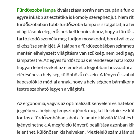
Fürdőszoba lámpa
kiválasztása során nem csupán a funk
egyre inkább az esztétika is komoly szerephez jut. Nem rit
fürdőszobában több fürdőszoba lámpa is szolgáltatja a fé
világításnak elég erősnek kell lennie ahhoz, hogy a fürdő
tartózkodó személy meg tudjon mosakodni, borotválkoz
elkészítse sminkjét. Általában a fürdőszobákban szimmetri
mentén elhelyezett világításra van szükség, nem pedig eg
lámpatestre. Az egyes fürdőszobák elrendezése határozz
hogyan lehet ezeket az elemeket a legjobban hozzáadni a 
eléréséhez a helyiség különböző részein. A fényerő-szabá
kapcsolók jó módjai annak, hogy a helyiségben bármikor 
testre szabható legyen a világítás.
Az ergonómia, vagyis az optimalizált kényelem és hatéko
jegyében a helyiség fényszintjének meg kell felelnie. Ez k
fontos a fürdőszobában, ahol a feladatok kiváló látást és 
igényelhetnek. A megfelelő fényerő beállítása azonban ki
jelenthet, különösen kis helyeken. Megfelelő számú lámpá