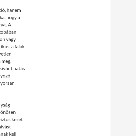
ció, hanem
ka, hogy a
nyt. A
szobában
zon vagy
kus, a falak
yetlen
a meg,
kívánt hatás
lyozó
gyorsan
nyság
ülönösen
biztos kezet
hívást
nak kell