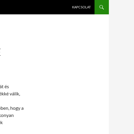
KAPCSOLAT
E
át és
kké válik,
ében, hogy a
ékonyan
ek