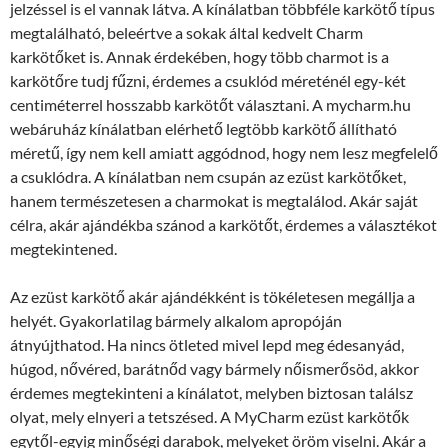
jelzéssel is el vannak látva. A kínálatban többféle karkötő típus
megtalálható, beleértve a sokak által kedvelt Charm
karkötőket is. Annak érdekében, hogy több charmot is a
karkötőre tudj fűzni, érdemes a csuklód méreténél egy-két
centiméterrel hosszabb karkötőt választani. A mycharm.hu
webáruház kínálatban elérhető legtöbb karkötő állítható
méretű, így nem kell amiatt aggódnod, hogy nem lesz megfelelő
a csuklódra. A kínálatban nem csupán az ezüst karkötőket,
hanem természetesen a charmokat is megtalálod. Akár saját
célra, akár ajándékba szánod a karkötőt, érdemes a választékot
megtekintened.
Az ezüst karkötő akár ajándékként is tökéletesen megállja a
helyét. Gyakorlatilag bármely alkalom apropóján
átnyújthatod. Ha nincs ötleted mivel lepd meg édesanyád,
húgod, nővéred, barátnőd vagy bármely nőismerősöd, akkor
érdemes megtekinteni a kínálatot, melyben biztosan találsz
olyat, mely elnyeri a tetszésed. A MyCharm ezüst karkötők
egytől-egyig minőségi darabok, melyeket öröm viselni. Akár a