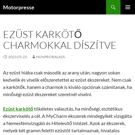
Kilépés
Keresés
Motorpresse
a
ELSŐDL
tartalomba
MENÜ
EZÜST KARKÖTŐ
CHARMOKKAL DÍSZÍTVE
2023.05.23.
HUNPROBALAZS
Az ezüst hiába csak második az arany után, nagyon sokan
kedvelik és viselik előszeretettel az ezüst ékszereket. Nem csak
a karkötők, hanem a charmok is kiváló opciónak számítanak, ha
minőségi ezüst ékszereket szeretnél viselni.
Ezüst karkötő
tökéletes választás, ha minőségi, esztétikus
ékszerviselés a cél. A MyCharm ékszerek mindegyikét vizsgálta
a Nemesfémvizsgáló és Hitelesítő Intézet. Azok az ékszerek,
melyek két gramm feletti ezüstöt tartalmaznak, hivatalos