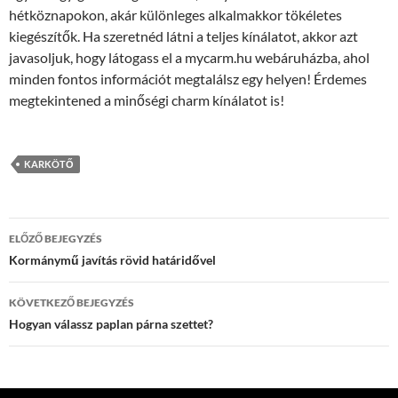
hétköznapokon, akár különleges alkalmakkor tökéletes
kiegészítők. Ha szeretnéd látni a teljes kínálatot, akkor azt
javasoljuk, hogy látogass el a mycarm.hu webáruházba, ahol
minden fontos információt megtalálsz egy helyen! Érdemes
megtekintened a minőségi charm kínálatot is!
KARKÖTŐ
Bejegyzés
ELŐZŐ BEJEGYZÉS
navigáció
Kormánymű javítás rövid határidővel
KÖVETKEZŐ BEJEGYZÉS
Hogyan válassz paplan párna szettet?