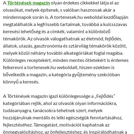
A
Történések magazin
olyan érdekes cikkekkel látja el az
olvasókat, melyek építenek, s valóban hasznosak akár a
mindennapok során is. A tortenesek.hu weboldal kezdőlapján
megtalálhatók a legfrissebb tartalmak, továbbá a kulcsszavas
keresési lehetőség és a címkék, valamint a különböző
témakörök. Az olvasók válogathatnak az életmód, fejlődés,
állatok, utazás, gasztronómia és sztárvilág témakörök között,
melyek közül néhány további alkategóriákat foglal magába.
Különleges receptekért, minden mentes ötletekért is érdemes
felkeresni a tortenesek.hu weboldalt, hiszen ezekben is
bővelkedik a magazin, a kategória gyűjtemény szekcióban
könnyű a keresés.
A Történések magazin igazi különlegessége a „Fejlődés”
kategóriában rejlik, ahol az olvasók olyan információkra,
tudásanyagra, tanácsokra tehetnek szert, melyek
hozzájárulnak mentális és lelki egészségük fenntartásához,
fejlesztéséhez. Támogatást, motivációt kaphatnak az
önmegvalósításhoz, az önfejlesztéshez, és inspirálódhatnak a