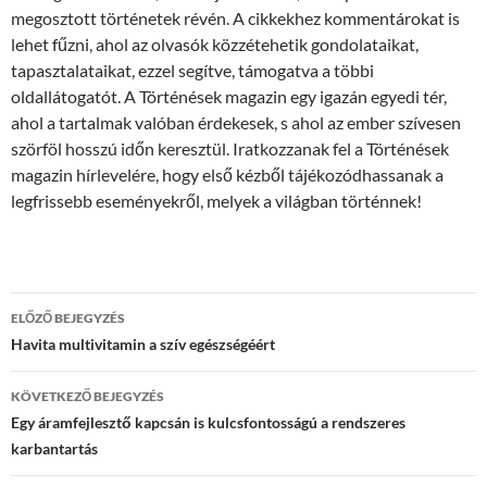
megosztott történetek révén. A cikkekhez kommentárokat is
lehet fűzni, ahol az olvasók közzétehetik gondolataikat,
tapasztalataikat, ezzel segítve, támogatva a többi
oldallátogatót. A Történések magazin egy igazán egyedi tér,
ahol a tartalmak valóban érdekesek, s ahol az ember szívesen
szörföl hosszú időn keresztül. Iratkozzanak fel a Történések
magazin hírlevelére, hogy első kézből tájékozódhassanak a
legfrissebb eseményekről, melyek a világban történnek!
Bejegyzés
ELŐZŐ BEJEGYZÉS
navigáció
Havita multivitamin a szív egészségéért
KÖVETKEZŐ BEJEGYZÉS
Egy áramfejlesztő kapcsán is kulcsfontosságú a rendszeres
karbantartás