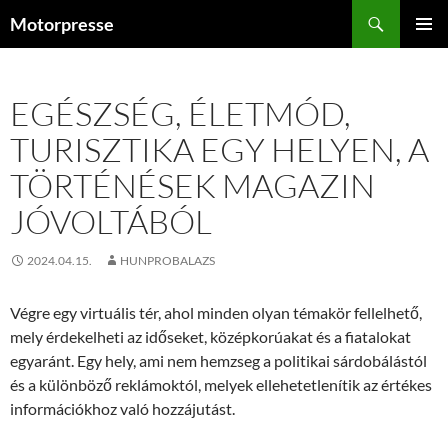
Kilépés
Keresés
Motorpresse
a
ELSŐDL
tartalomba
MENÜ
EGÉSZSÉG, ÉLETMÓD,
TURISZTIKA EGY HELYEN, A
TÖRTÉNÉSEK MAGAZIN
JÓVOLTÁBÓL
2024.04.15.
HUNPROBALAZS
Végre egy virtuális tér, ahol minden olyan témakör fellelhető,
mely érdekelheti az időseket, középkorúakat és a fiatalokat
egyaránt. Egy hely, ami nem hemzseg a politikai sárdobálástól
és a különböző reklámoktól, melyek ellehetetlenítik az értékes
információkhoz való hozzájutást.