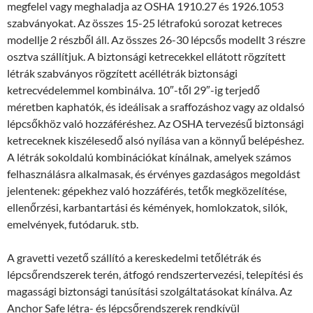
megfelel vagy meghaladja az OSHA 1910.27 és 1926.1053
szabványokat. Az összes 15-25 létrafokú sorozat ketreces
modellje 2 részből áll. Az összes 26-30 lépcsős modellt 3 részre
osztva szállítjuk. A biztonsági ketrecekkel ellátott rögzített
létrák szabványos rögzített acéllétrák biztonsági
ketrecvédelemmel kombinálva. 10″-től 29″-ig terjedő
méretben kaphatók, és ideálisak a sraffozáshoz vagy az oldalsó
lépcsőkhöz való hozzáféréshez. Az OSHA tervezésű biztonsági
ketreceknek kiszélesedő alsó nyílása van a könnyű belépéshez.
A létrák sokoldalú kombinációkat kínálnak, amelyek számos
felhasználásra alkalmasak, és érvényes gazdaságos megoldást
jelentenek: gépekhez való hozzáférés, tetők megközelítése,
ellenőrzési, karbantartási és kémények, homlokzatok, silók,
emelvények, futódaruk. stb.
A gravetti vezető szállító a kereskedelmi tetőlétrák és
lépcsőrendszerek terén, átfogó rendszertervezési, telepítési és
magassági biztonsági tanúsítási szolgáltatásokat kínálva. Az
Anchor Safe létra- és lépcsőrendszerek rendkívül