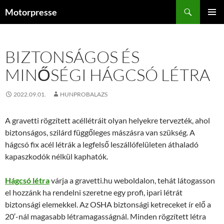
Kilépés
Keresés
Motorpresse
a
ELSŐDL
tartalomba
MENÜ
BIZTONSÁGOS ÉS
MINŐSÉGI HÁGCSÓ LÉTRA
2022.09.01.
HUNPROBALAZS
A gravetti rögzített acéllétráit olyan helyekre tervezték, ahol
biztonságos, szilárd függőleges mászásra van szükség. A
hágcsó fix acél létrák a legfelső leszállófelületen áthaladó
kapaszkodók nélkül kaphatók.
Hágcsó létra
várja a gravetti.hu weboldalon, tehát látogasson
el hozzánk ha rendelni szeretne egy profi, ipari létrát
biztonsági elemekkel. Az OSHA biztonsági ketreceket ír elő a
20′-nál magasabb létramagasságnál. Minden rögzített létra