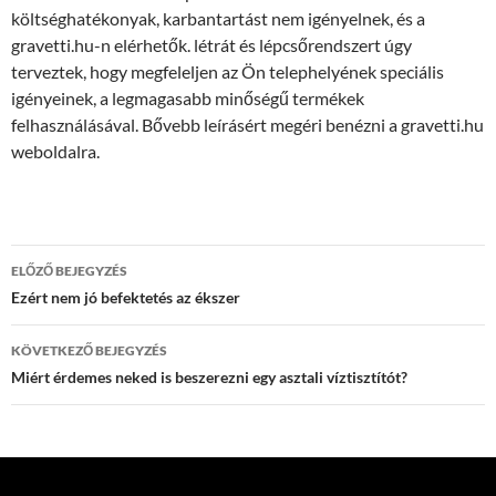
költséghatékonyak, karbantartást nem igényelnek, és a
gravetti.hu-n elérhetők. létrát és lépcsőrendszert úgy
terveztek, hogy megfeleljen az Ön telephelyének speciális
igényeinek, a legmagasabb minőségű termékek
felhasználásával. Bővebb leírásért megéri benézni a gravetti.hu
weboldalra.
Bejegyzés
ELŐZŐ BEJEGYZÉS
navigáció
Ezért nem jó befektetés az ékszer
KÖVETKEZŐ BEJEGYZÉS
Miért érdemes neked is beszerezni egy asztali víztisztítót?