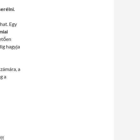
erélni.
hat. Egy
miai
etően
dig hagyja
számára, a
g a
tt