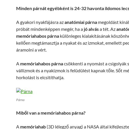
Minden párnát egyébként is 24-32 havonta ildomos lecs
A gyakori nyakfájásra az
anatómiai párna
megoldást kínál
próbát mindenképpen megér, ha a
jó alvás
a tét. Az
anató
memóriahabos párna
különleges kialakításának köszönh
kellően megtámasztja a nyakat és az izmokat, emellett pe
áramolni a vért.
A
memóriahabos párna
csökkenti a nyomást a csigolyák 
vállizmok és a nyakizmok is felüdülést kapnak tőle. Sőt mé
horkolást is elcsitíthatja.
Párna
Miből van a memóriahabos párna?
A
memóriahab
(3D lélegző anyag) a NASA által kifejleszte