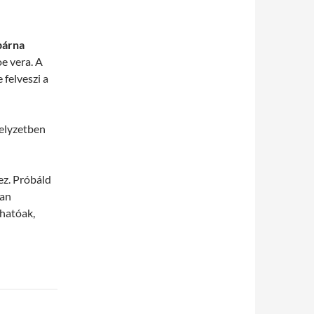
párna
e vera. A
 felveszi a
helyzetben
ez. Próbáld
ran
hatóak,