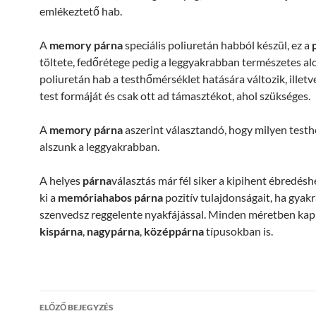
emlékeztető hab.
A
memory párna
speciális poliuretán habból készül, ez a
töltete, fedőrétege pedig a leggyakrabban természetes alo
poliuretán hab a testhőmérséklet hatására változik, illetve
test formáját és csak ott ad támasztékot, ahol szükséges.
A
memory párna
aszerint választandó, hogy milyen test
alszunk a leggyakrabban.
A helyes
párna
választás már fél siker a kipihent ébredésh
ki a
memóriahabos párna
pozitív tulajdonságait, ha gyak
szenvedsz reggelente nyakfájással. Minden méretben kap
kispárna
,
nagypárna
,
középpárna
típusokban is.
Bejegyzés
ELŐZŐ BEJEGYZÉS