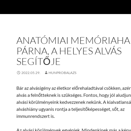
ANATÓMIAI MEMÓRIAHA
PÁRNA, A HELYES ALVÁS
SEGÍTŐJE
2022.05.29.
HUNPROBALAZS
Bár az alvásigény az életkor előrehaladtával csökken, azér
alvás a felnőtteknek is szükséges. Fontos, hogy jól aludjun
alvási körülményeink kedvezzenek nekünk. A kialvatlansá
alváshiány ugyanis rontja a teljesítőképességet, sőt, az
immunrendszert is.
Az alvási körülmények egyéniek. Mindenkinek más a kény