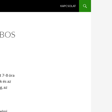
KAPCSOLAT
BOS
t 7-8 óra
k és az
g, az
elmi