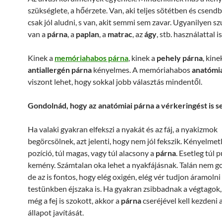
szükséglete, a hőérzete. Van, aki teljes sötétben és csend
csak jól aludni, s van, akit semmi sem zavar. Ugyanilyen sz
van a
párna
, a
paplan
, a
matrac
, az
ágy
, stb. használattal is
Kinek a
memóriahabos párna
, kinek a
pehely párna
, kine
antiallergén párna
kényelmes. A memóriahabos
anatómia
viszont lehet, hogy sokkal jobb választás mindentől.
Gondolnád, hogy az anatómiai párna a vérkeringést is se
Ha valaki gyakran elfekszi a nyakát és az fáj, a nyakizmok
begörcsölnek, azt jelenti, hogy nem jól fekszik. Kényelmetl
pozíció, túl magas, vagy túl alacsony a
párna
. Esetleg túl p
kemény. Számtalan oka lehet a nyakfájásnak. Talán nem g
de az is fontos, hogy elég oxigén, elég vér tudjon áramoln
testünkben éjszaka is. Ha gyakran zsibbadnak a végtagok, 
még a fej is szokott, akkor a
párna
cseréjével kell kezdeni a
állapot javítását.