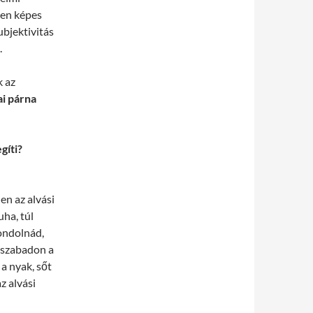
ben képes
ubjektivitás
.
k az
i párna
gíti?
en az alvási
uha, túl
ondolnád,
i szabadon a
a nyak, sőt
z alvási