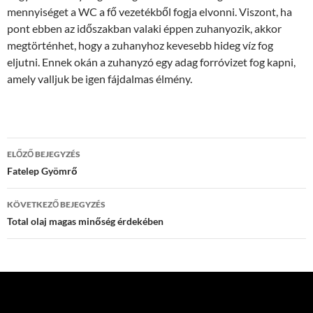
mennyiséget a WC a fő vezetékből fogja elvonni. Viszont, ha
pont ebben az időszakban valaki éppen zuhanyozik, akkor
megtörténhet, hogy a zuhanyhoz kevesebb hideg víz fog
eljutni. Ennek okán a zuhanyzó egy adag forróvizet fog kapni,
amely valljuk be igen fájdalmas élmény.
Bejegyzés
ELŐZŐ BEJEGYZÉS
navigáció
Fatelep Gyömrő
KÖVETKEZŐ BEJEGYZÉS
Total olaj magas minőség érdekében