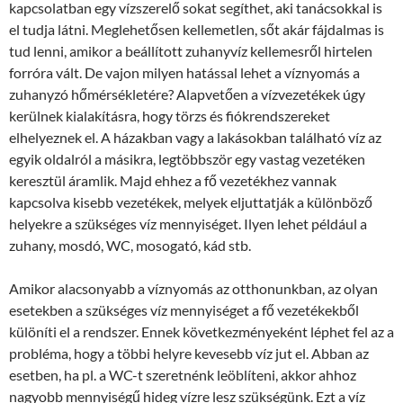
kapcsolatban egy vízszerelő sokat segíthet, aki tanácsokkal is
el tudja látni. Meglehetősen kellemetlen, sőt akár fájdalmas is
tud lenni, amikor a beállított zuhanyvíz kellemesről hirtelen
forróra vált. De vajon milyen hatással lehet a víznyomás a
zuhanyzó hőmérsékletére? Alapvetően a vízvezetékek úgy
kerülnek kialakításra, hogy törzs és fiókrendszereket
elhelyeznek el. A házakban vagy a lakásokban található víz az
egyik oldalról a másikra, legtöbbször egy vastag vezetéken
keresztül áramlik. Majd ehhez a fő vezetékhez vannak
kapcsolva kisebb vezetékek, melyek eljuttatják a különböző
helyekre a szükséges víz mennyiséget. Ilyen lehet például a
zuhany, mosdó, WC, mosogató, kád stb.
Amikor alacsonyabb a víznyomás az otthonunkban, az olyan
esetekben a szükséges víz mennyiséget a fő vezetékekből
különíti el a rendszer. Ennek következményeként léphet fel az a
probléma, hogy a többi helyre kevesebb víz jut el. Abban az
esetben, ha pl. a WC-t szeretnénk leöblíteni, akkor ahhoz
nagyobb mennyiségű hideg vízre lesz szükségünk. Ezt a víz