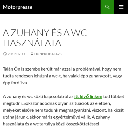
Kilépés
Keresés
Motorpresse
a
ELSŐDL
tartalomba
MENÜ
A ZUHANY ÉS A WC
HASZNÁLATA
2019.07.11.
HUNPROBALAZS
Talán Ön is szembe került már azzal a problémával, hogy nem
tudta rendesen lehúzni a wc-t, ha valaki épp zuhanyzott, vagy
épp fordítva.
A zuhany és wc közti kapcsolatról az
itt lévő linken
tud többet
megtudni. Sokszor adódnak olyan szituációk az életben,
melyeket elsőre nem tudunk megmagyarázni, viszont, ha kicsit
utána járunk, akkor máris egyértelművé válik. A zuhany
használata és a wc tartálya közti összeköttetéssel