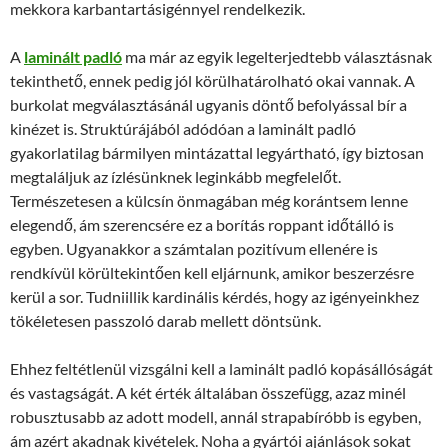
mekkora karbantartásigénnyel rendelkezik.
A
laminált padló
ma már az egyik legelterjedtebb választásnak
tekinthető, ennek pedig jól körülhatárolható okai vannak. A
burkolat megválasztásánál ugyanis döntő befolyással bír a
kinézet is. Struktúrájából adódóan a laminált padló
gyakorlatilag bármilyen mintázattal legyártható, így biztosan
megtaláljuk az ízlésünknek leginkább megfelelőt.
Természetesen a külcsín önmagában még korántsem lenne
elegendő, ám szerencsére ez a borítás roppant időtálló is
egyben. Ugyanakkor a számtalan pozitívum ellenére is
rendkívül körültekintően kell eljárnunk, amikor beszerzésre
kerül a sor. Tudniillik kardinális kérdés, hogy az igényeinkhez
tökéletesen passzoló darab mellett döntsünk.
Ehhez feltétlenül vizsgálni kell a laminált padló kopásállóságát
és vastagságát. A két érték általában összefügg, azaz minél
robusztusabb az adott modell, annál strapabíróbb is egyben,
ám azért akadnak kivételek. Noha a gyártói ajánlások sokat