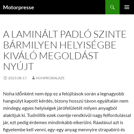
Kilépés
Keresés
Motorpresse
a
ELSŐDL
tartalomba
MENÜ
A LAMINÁLT PADLÓ SZINTE
BÁRMILYEN HELYISÉGBE
KIVÁLÓ MEGOLDÁST
NYÚJT
2023.08.17.
HUNPROBALAZS
Noha időnként nem épp ez a felújítások során a legnagyobb
hangsúlyt kapott kérdés, bizony hosszú távon egyáltalán nem
mindegy, egyes helyiségek járófelületét milyen anyagból
alakítjuk ki. Tudniillik ezek cseréje rendkívül nagy felfordulással
jár, ezt pedig érdemes mindinkább elkerülni. Ráadásul azt is
figyelembe kell venni, egy-egy anyag mennyire strapabíró és