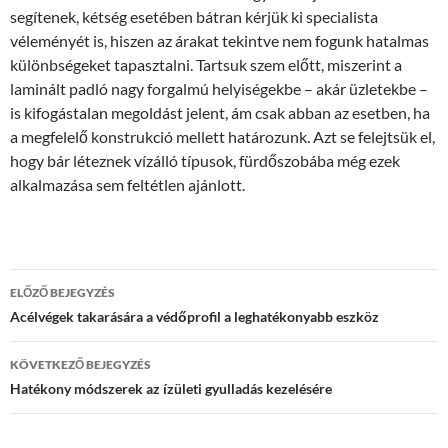
segítenek, kétség esetében bátran kérjük ki specialista
véleményét is, hiszen az árakat tekintve nem fogunk hatalmas
különbségeket tapasztalni. Tartsuk szem előtt, miszerint a
laminált padló nagy forgalmú helyiségekbe – akár üzletekbe –
is kifogástalan megoldást jelent, ám csak abban az esetben, ha
a megfelelő konstrukció mellett határozunk. Azt se felejtsük el,
hogy bár léteznek vízálló típusok, fürdőszobába még ezek
alkalmazása sem feltétlen ajánlott.
Bejegyzés
ELŐZŐ BEJEGYZÉS
navigáció
Acélvégek takarására a védőprofil a leghatékonyabb eszköz
KÖVETKEZŐ BEJEGYZÉS
Hatékony módszerek az ízületi gyulladás kezelésére