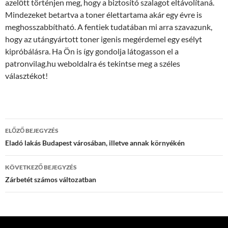
azelőtt történjen meg, hogy a biztosító szalagot eltávolítaná.
Mindezeket betartva a toner élettartama akár egy évre is
meghosszabbítható. A fentiek tudatában mi arra szavazunk,
hogy az utángyártott toner igenis megérdemel egy esélyt
kipróbálásra. Ha Ön is így gondolja látogasson el a
patronvilag.hu weboldalra és tekintse meg a széles
választékot!
Bejegyzés
ELŐZŐ BEJEGYZÉS
navigáció
Eladó lakás Budapest városában, illetve annak környékén
KÖVETKEZŐ BEJEGYZÉS
Zárbetét számos változatban