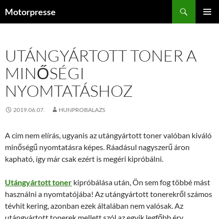
Kilépés
Keresés
Motorpresse
a
ELSŐDL
tartalomba
MENÜ
UTÁNGYÁRTOTT TONER A
MINŐSÉGI
NYOMTATÁSHOZ
2019.06.07.
HUNPROBALAZS
A cím nem elírás, ugyanis az utángyártott toner valóban kiváló
minőségű nyomtatásra képes. Ráadásul nagyszerű áron
kapható, így már csak ezért is megéri kipróbálni.
Utángyártott toner
kipróbálása után, Ön sem fog többé mást
használni a nyomtatójába! Az utángyártott tonerekről számos
tévhit kering, azonban ezek általában nem valósak. Az
utángyártott tonerek mellett szól az egyik legfőbb érv,