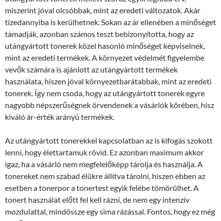
miszerint jóval olcsóbbak, mint az eredeti változatok. Akár
tizedannyiba is kerülhetnek. Sokan az ár ellenében a minőséget
támadják, azonban számos teszt bebizonyította, hogy az
utángyártott tonerek közel hasonló minőséget képviselnek,
mint az eredeti termékek. A környezet védelmét figyelembe
vevők számára is ajánlott az utángyártott termékek
használata, hiszen jóval környezetbarátabbak, mint az eredeti
tonerek. Így nem csoda, hogy az utángyártott tonerek egyre
nagyobb népszerűségnek örvendenek a vásárlók körében, hisz
kiváló ár-érték arányú termékek.
Az utángyártott tonerekkel kapcsolatban az is kifogás szokott
lenni, hogy élettartamuk rövid. Ez azonban maximum akkor
igaz, ha a vásárló nem megfelelőképp tárolja és használja. A
tonereket nem szabad élükre állítva tárolni, hiszen ebben az
esetben a tonerpor a tonertest egyik felébe tömörülhet. A
tonert használat előtt fel kell rázni, de nem egy intenzív
mozdulattal, mindössze egy sima rázással. Fontos, hogy ez még