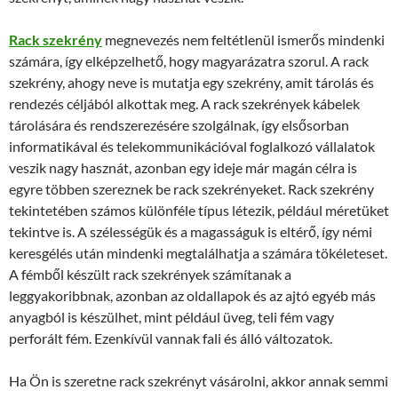
Rack szekrény
megnevezés nem feltétlenül ismerős mindenki
számára, így elképzelhető, hogy magyarázatra szorul. A rack
szekrény, ahogy neve is mutatja egy szekrény, amit tárolás és
rendezés céljából alkottak meg. A rack szekrények kábelek
tárolására és rendszerezésére szolgálnak, így elsősorban
informatikával és telekommunikációval foglalkozó vállalatok
veszik nagy hasznát, azonban egy ideje már magán célra is
egyre többen szereznek be rack szekrényeket. Rack szekrény
tekintetében számos különféle típus létezik, például méretüket
tekintve is. A szélességük és a magasságuk is eltérő, így némi
keresgélés után mindenki megtalálhatja a számára tökéleteset.
A fémből készült rack szekrények számítanak a
leggyakoribbnak, azonban az oldallapok és az ajtó egyéb más
anyagból is készülhet, mint például üveg, teli fém vagy
perforált fém. Ezenkívül vannak fali és álló változatok.
Ha Ön is szeretne rack szekrényt vásárolni, akkor annak semmi