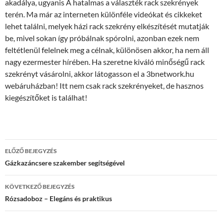
akadálya, ugyanis A hatalmas a választék rack szekrények
terén. Ma már az interneten különféle videókat és cikkeket
lehet találni, melyek házi rack szekrény elkészítését mutatják
be, mivel sokan így próbálnak spórolni, azonban ezek nem
feltétlenül felelnek meg a célnak, különösen akkor, ha nem áll
nagy ezermester hírében. Ha szeretne kiváló minőségű rack
szekrényt vásárolni, akkor látogasson el a 3bnetwork.hu
webáruházban! Itt nem csak rack szekrényeket, de hasznos
kiegészítőket is találhat!
Bejegyzés
ELŐZŐ BEJEGYZÉS
navigáció
Gázkazáncsere szakember segítségével
KÖVETKEZŐ BEJEGYZÉS
Rózsadoboz – Elegáns és praktikus