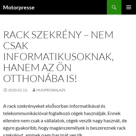
Kilépés
Keresés
Motorpresse
a
ELSŐDL
tartalomba
MENÜ
RACK SZEKRÉNY – NEM
CSAK
INFORMATIKUSOKNAK,
HANEM AZ ÖN
OTTHONÁBA IS!
2020.01.13.
HUNPROBALAZS
A rack szekrényeket elsősorban informatikával és
telekommunikációval foglalkozó cégek használják. Ennek
ellenére nem csak a vállalatok, cégek veszik nagy hasznát, de
egyre gyakoribb, hogy magánszemélyek is beszereznek rack
szekrényt, aminek nagy hasznát veszik.