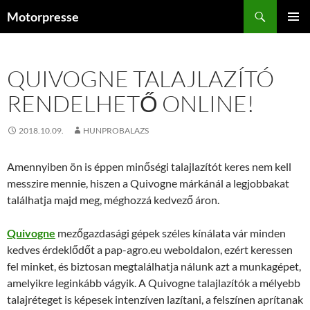
Kilépés
Keresés
Motorpresse
a
ELSŐDL
tartalomba
MENÜ
QUIVOGNE TALAJLAZÍTÓ
RENDELHETŐ ONLINE!
2018.10.09.
HUNPROBALAZS
Amennyiben ön is éppen minőségi talajlazítót keres nem kell
messzire mennie, hiszen a Quivogne márkánál a legjobbakat
találhatja majd meg, méghozzá kedvező áron.
Quivogne
mezőgazdasági gépek széles kínálata vár minden
kedves érdeklődőt a pap-agro.eu weboldalon, ezért keressen
fel minket, és biztosan megtalálhatja nálunk azt a munkagépet,
amelyikre leginkább vágyik. A Quivogne talajlazítók a mélyebb
talajréteget is képesek intenzíven lazítani, a felszínen aprítanak