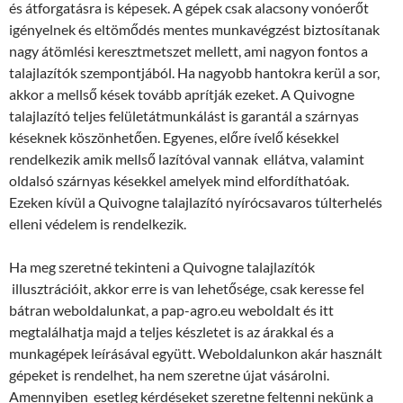
és átforgatásra is képesek. A gépek csak alacsony vonóerőt
igényelnek és eltömődés mentes munkavégzést biztosítanak
nagy átömlési keresztmetszet mellett, ami nagyon fontos a
talajlazítók szempontjából. Ha nagyobb hantokra kerül a sor,
akkor a mellső kések tovább aprítják ezeket. A Quivogne
talajlazító teljes felületátmunkálást is garantál a szárnyas
késeknek köszönhetően. Egyenes, előre ívelő késekkel
rendelkezik amik mellső lazítóval vannak ellátva, valamint
oldalsó szárnyas késekkel amelyek mind elfordíthatóak.
Ezeken kívül a Quivogne talajlazító nyírócsavaros túlterhelés
elleni védelem is rendelkezik.
Ha meg szeretné tekinteni a Quivogne talajlazítók
illusztrációit, akkor erre is van lehetősége, csak keresse fel
bátran weboldalunkat, a pap-agro.eu weboldalt és itt
megtalálhatja majd a teljes készletet is az árakkal és a
munkagépek leírásával együtt. Weboldalunkon akár használt
gépeket is rendelhet, ha nem szeretne újat vásárolni.
Amennyiben esetleg kérdéseket szeretne feltenni nekünk a