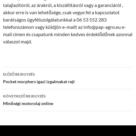
talajlazítóról, az árakról, a kiszállításról vagy a garanciáról ,
akkor erre is van lehetősége, csak vegye fel a kapcsolatot
barátságos ügyfélszolgálatunkkal a 06 53 552 283
telefonszámon vagy küldjön e-mailt az info@pap-agro.eu e-
mail címen és csapatunk minden kedves érdeklődőnek azonnal
válaszol majd.
Bejegyzés
ELŐZŐ BEJEGYZÉS
navigáció
Pocket morphers igazi izgalmakat rejt
KÖVETKEZŐ BEJEGYZÉS
Minőségi motorolaj online