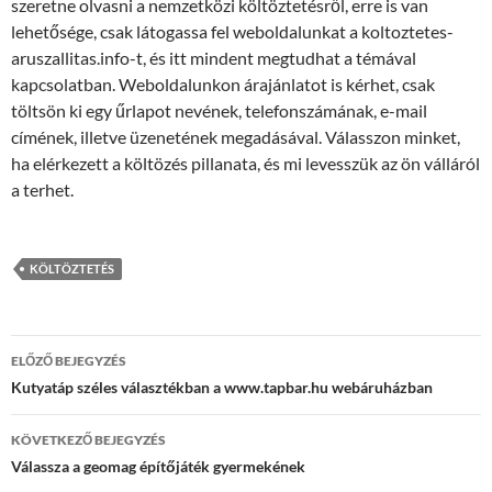
szeretne olvasni a nemzetközi költöztetésről, erre is van
lehetősége, csak látogassa fel weboldalunkat a koltoztetes-
aruszallitas.info-t, és itt mindent megtudhat a témával
kapcsolatban. Weboldalunkon árajánlatot is kérhet, csak
töltsön ki egy űrlapot nevének, telefonszámának, e-mail
címének, illetve üzenetének megadásával. Válasszon minket,
ha elérkezett a költözés pillanata, és mi levesszük az ön válláról
a terhet.
KÖLTÖZTETÉS
Bejegyzés
ELŐZŐ BEJEGYZÉS
navigáció
Kutyatáp széles választékban a www.tapbar.hu webáruházban
KÖVETKEZŐ BEJEGYZÉS
Válassza a geomag építőjáték gyermekének