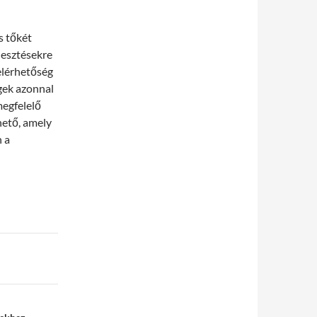
s tőkét
jlesztésekre
elérhetőség
égek azonnal
megfelelő
hető, amely
 a