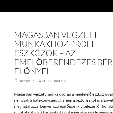
MAGASBAN VÉGZETT
MUNKÁKHOZ PROFI
ESZKÖZÖK – AZ
EMELŐBERENDEZÉS BÉR
ELŐNYEI
2026.02.07.
HUNPROBALAZS
Magasban végzett munkák során a megfelelő eszköz kivál
nemcsak a hatékonyságot, hanem a biztonságot is alapve
meghatározza. Legyen szó építőipari kivitelezésről, homlo
munkákról, ipari karbantartásról vagy akár rendezvényte