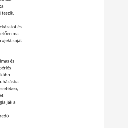
ta
teszik,
ckázatot és
nhetően ma
rojekt saját
almas és
bérlés
inkább
eruházásba
esetében,
et
lalják a
eredő