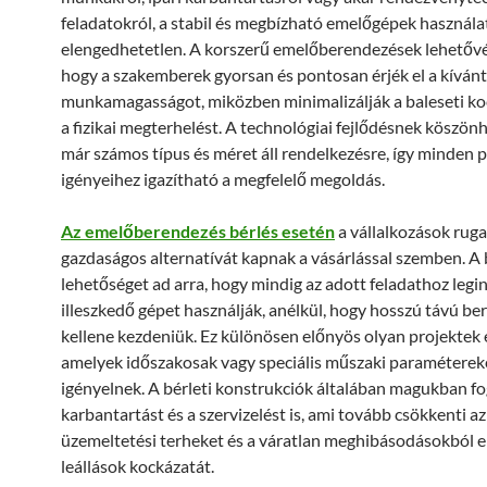
feladatokról, a stabil és megbízható emelőgépek használa
elengedhetetlen. A korszerű emelőberendezések lehetővé 
hogy a szakemberek gyorsan és pontosan érjék el a kívánt
munkamagasságot, miközben minimalizálják a baleseti ko
a fizikai megterhelést. A technológiai fejlődésnek köszö
már számos típus és méret áll rendelkezésre, így minden p
igényeihez igazítható a megfelelő megoldás.
Az emelőberendezés bérlés esetén
a vállalkozások rug
gazdaságos alternatívát kapnak a vásárlással szemben. A 
lehetőséget ad arra, hogy mindig az adott feladathoz leg
illeszkedő gépet használják, anélkül, hogy hosszú távú b
kellene kezdeniük. Ez különösen előnyös olyan projektek 
amelyek időszakosak vagy speciális műszaki paraméterek
igényelnek. A bérleti konstrukciók általában magukban fog
karbantartást és a szervizelést is, ami tovább csökkenti az
üzemeltetési terheket és a váratlan meghibásodásokból 
leállások kockázatát.