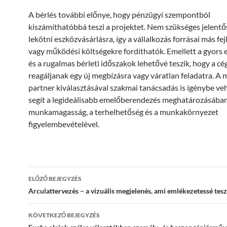
A bérlés további előnye, hogy pénzügyi szempontból
kiszámíthatóbbá teszi a projektet. Nem szükséges jelentő
lekötni eszközvásárlásra, így a vállalkozás forrásai más fe
vagy működési költségekre fordíthatók. Emellett a gyors 
és a rugalmas bérleti időszakok lehetővé teszik, hogy a c
reagáljanak egy új megbízásra vagy váratlan feladatra. A 
partner kiválasztásával szakmai tanácsadás is igénybe ve
segít a legideálisabb emelőberendezés meghatározásában
munkamagasság, a terhelhetőség és a munkakörnyezet
figyelembevételével.
Bejegyzés
ELŐZŐ BEJEGYZÉS
navigáció
Arculattervezés – a vizuális megjelenés, ami emlékezetessé tesz
KÖVETKEZŐ BEJEGYZÉS