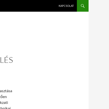
KAPCSOLAT
LÉS
asztása
tően
kzati
chnikai