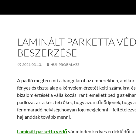
LAMINÁLT PARKETTA VÉ
BESZERZÉSE
2021.03.13.
HUNPROBALAZS
A padló megteremti a hangulatot az emberekben, amikor 
fényes és tiszta alap a kényelem érzetét kelti számukra, és
bizalom érzését a vállalkozás iránt, emellett pedig az elha
padlózat arra készteti őket, hogy azon tűnődjenek, hogy a
fennmaradó helyiség hogyan fog megjelenni – feltételezv
hajlandóak tovább menni.
Laminált parketta védő
vár minden kedves érdeklődőt a