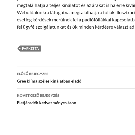
megtalálhatja a teljes kínálatot és az árakat is ha erre kívá
Weboldalunkra látogatva megtalálhatja a fóliák illusztráci
esetleg kérdések merülnek fel a padlófóliákkal kapcsolatb
fel ügyfélszolgálatunkat és ők minden kérdésre választ ad
PARKETTA
Bejegyzés
ELŐZŐ BEJEGYZÉS
navigáció
Gree klíma széles kínálatban eladó
KÖVETKEZŐ BEJEGYZÉS
Életjáradék kedvezményes áron