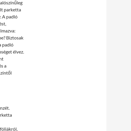
alószínűleg
lt parketta
. A padló
ést,
almazva:
be? Biztosak
a padló
séget élvez.
nt
és a
színtől
nzét.
rketta
óliákról,