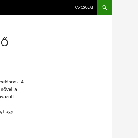
KAPCSOLAT
DŐ
belépnek. A
 növeli a
nyagolt
e, hogy