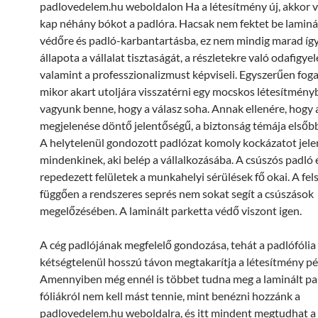
padlovedelem.hu weboldalon Ha a létesítmény új, akkor v
kap néhány bókot a padlóra. Hacsak nem fektet be laminá
védőre és padló-karbantartásba, ez nem mindig marad így
állapota a vállalat tisztaságát, a részletekre való odafigyel
valamint a professzionalizmust képviseli. Egyszerűen fog
mikor akart utoljára visszatérni egy mocskos létesítmény
vagyunk benne, hogy a válasz soha. Annak ellenére, hogy 
megjelenése döntő jelentőségű, a biztonság témája elsőbb
A helytelenül gondozott padlózat komoly kockázatot jele
mindenkinek, aki belép a vállalkozásába. A csúszós padló 
repedezett felületek a munkahelyi sérülések fő okai. A fel
függően a rendszeres seprés nem sokat segít a csúszások
megelőzésében. A laminált parketta védő viszont igen.
A cég padlójának megfelelő gondozása, tehát a padlófólia
kétségtelenül hosszú távon megtakarítja a létesítmény pé
Amennyiben még ennél is többet tudna meg a laminált pa
fóliákról nem kell mást tennie, mint benézni hozzánk a
padlovedelem.hu weboldalra, és itt mindent megtudhat a f