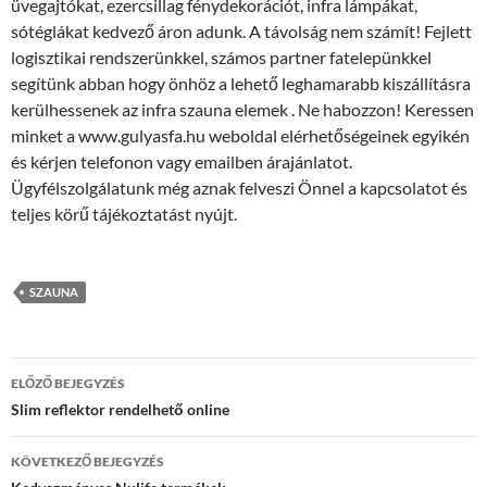
üvegajtókat, ezercsillag fénydekorációt, infra lámpákat,
sótéglákat kedvező áron adunk. A távolság nem számít! Fejlett
logisztikai rendszerünkkel, számos partner fatelepünkkel
segítünk abban hogy önhöz a lehető leghamarabb kiszállításra
kerülhessenek az infra szauna elemek . Ne habozzon! Keressen
minket a www.gulyasfa.hu weboldal elérhetőségeinek egyikén
és kérjen telefonon vagy emailben árajánlatot.
Ügyfélszolgálatunk még aznak felveszi Önnel a kapcsolatot és
teljes körű tájékoztatást nyújt.
SZAUNA
Bejegyzés
ELŐZŐ BEJEGYZÉS
navigáció
Slim reflektor rendelhető online
KÖVETKEZŐ BEJEGYZÉS