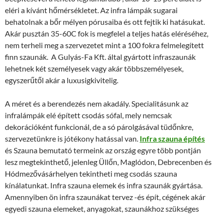
eléri a kívánt hőmérsékletet. Az infra lámpák sugarai
behatolnak a bőr mélyen pórusaiba és ott fejtik ki hatásukat.
Akár pusztán 35-60C fok is megfelel a teljes hatás eléréséhez,
nem terheli meg a szervezetet mint a 100 fokra felmelegített
finn szaunák. A Gulyás-Fa Kft. által gyártott infraszaunák
lehetnek két személyesek vagy akár többszemélyesek,
egyszerűtől akár a luxusigkivitelig.
A méret és a berendezés nem akadály. Specialitásunk az
infralámpák elé épített csodás sófal, mely nemcsak
dekorációként funkcionál, de a só párolgásával tüdőnkre,
szervezetünkre is jótékony hatással van.
Infra szauna építés
és Szauna bemutató termeink az ország egyre több pontján
lesz megtekinthető, jelenleg Üllőn, Maglódon, Debrecenben és
Hódmezővásárhelyen tekintheti meg csodás szauna
kínálatunkat. Infra szauna elemek és infra szaunák gyártása.
Amennyiben ön infra szaunákat tervez -és épít, cégének akár
egyedi szauna elemeket, anyagokat, szaunákhoz szükséges