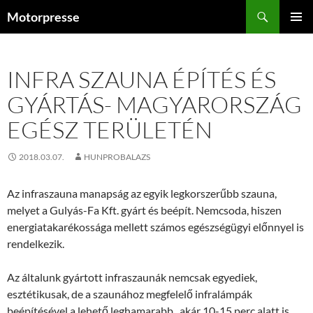
Kilépés
Keresés
Motorpresse
a
ELSŐDL
tartalomba
MENÜ
INFRA SZAUNA ÉPÍTÉS ÉS
GYÁRTÁS- MAGYARORSZÁG
EGÉSZ TERÜLETÉN
2018.03.07.
HUNPROBALAZS
Az infraszauna manapság az egyik legkorszerűbb szauna,
melyet a Gulyás-Fa Kft. gyárt és beépít. Nemcsoda, hiszen
energiatakarékossága mellett számos egészségügyi előnnyel is
rendelkezik.
Az általunk gyártott infraszaunák nemcsak egyediek,
esztétikusak, de a szaunához megfelelő infralámpák
beépítésével a lehető leghamarabb , akár 10-15 perc alatt is