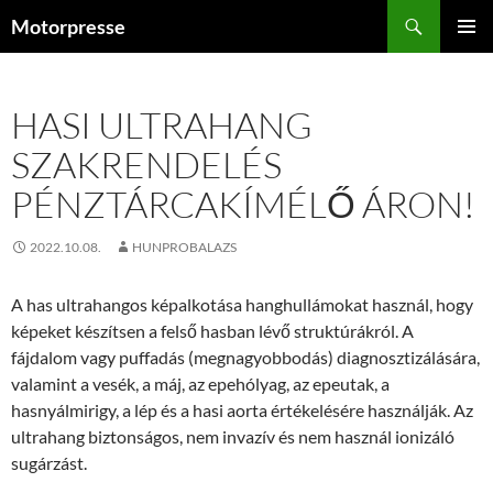
Kilépés
Keresés
Motorpresse
a
ELSŐDL
tartalomba
MENÜ
HASI ULTRAHANG
SZAKRENDELÉS
PÉNZTÁRCAKÍMÉLŐ ÁRON!
2022.10.08.
HUNPROBALAZS
A has ultrahangos képalkotása hanghullámokat használ, hogy
képeket készítsen a felső hasban lévő struktúrákról. A
fájdalom vagy puffadás (megnagyobbodás) diagnosztizálására,
valamint a vesék, a máj, az epehólyag, az epeutak, a
hasnyálmirigy, a lép és a hasi aorta értékelésére használják. Az
ultrahang biztonságos, nem invazív és nem használ ionizáló
sugárzást.