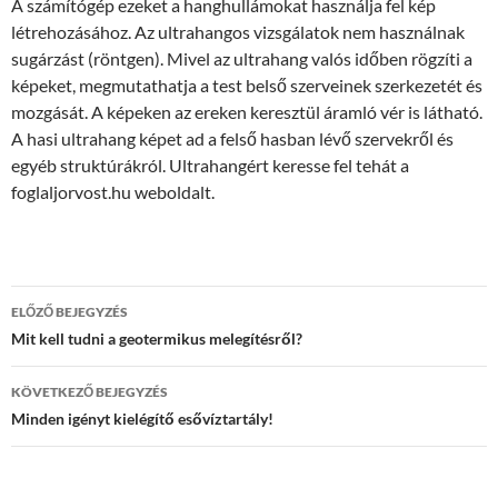
A számítógép ezeket a hanghullámokat használja fel kép
létrehozásához. Az ultrahangos vizsgálatok nem használnak
sugárzást (röntgen). Mivel az ultrahang valós időben rögzíti a
képeket, megmutathatja a test belső szerveinek szerkezetét és
mozgását. A képeken az ereken keresztül áramló vér is látható.
A hasi ultrahang képet ad a felső hasban lévő szervekről és
egyéb struktúrákról. Ultrahangért keresse fel tehát a
foglaljorvost.hu weboldalt.
Bejegyzés
ELŐZŐ BEJEGYZÉS
navigáció
Mit kell tudni a geotermikus melegítésről?
KÖVETKEZŐ BEJEGYZÉS
Minden igényt kielégítő esővíztartály!