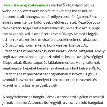
Hasi ultrahang szakrendelés
elérhető a foglaljorvost.hu
weboldalon, ezért keressen fel minket még ma és kérjen
időpontot ultrahangra, ha bármilyen problémája van. Ez az
eljárás nem igényel különösebb előkészületet. Kezelőorvosa
tájékoztatni fogja Önt a felkészülésről, beleértve azt is, hogy
tartózkodnia kell-e az előzetes evéstől vagy ivástól. Hagyja
otthon az ékszereket, és viseljen laza, kényelmes ruházatot.
Előfordulhat, hogy felkérik, hogy viseljen köntöst. Az
ultrahangos képalkotás egy nem invazív orvosi vizsgálat, amely
segít az orvosoknak diagnosztizálni és kezelni az egészségügyi
állapotokat. Biztonságos és fájdalommentes. Hanghullámok
segítségével képeket készítenek ilyenkor a test belsejéről. Az
ultrahangos képalkotást szonográfiának is nevezik. Egy kis
szondát használnak, amelyet transzducernek neveznek, és
közvetlenül a bőrre helyezik a gélt.
A nagyfrekvenciás hanghullámok a szondától a gélen keresztül
jutnak a testbe. A szonda összegyűjti a visszaverődő hangokat.