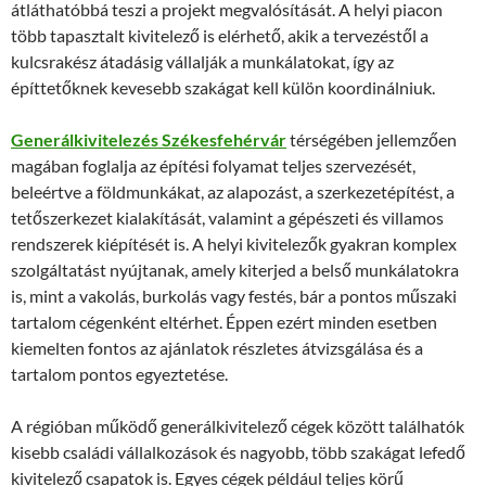
átláthatóbbá teszi a projekt megvalósítását. A helyi piacon
több tapasztalt kivitelező is elérhető, akik a tervezéstől a
kulcsrakész átadásig vállalják a munkálatokat, így az
építtetőknek kevesebb szakágat kell külön koordinálniuk.
Generálkivitelezés Székesfehérvár
térségében jellemzően
magában foglalja az építési folyamat teljes szervezését,
beleértve a földmunkákat, az alapozást, a szerkezetépítést, a
tetőszerkezet kialakítását, valamint a gépészeti és villamos
rendszerek kiépítését is. A helyi kivitelezők gyakran komplex
szolgáltatást nyújtanak, amely kiterjed a belső munkálatokra
is, mint a vakolás, burkolás vagy festés, bár a pontos műszaki
tartalom cégenként eltérhet. Éppen ezért minden esetben
kiemelten fontos az ajánlatok részletes átvizsgálása és a
tartalom pontos egyeztetése.
A régióban működő generálkivitelező cégek között találhatók
kisebb családi vállalkozások és nagyobb, több szakágat lefedő
kivitelező csapatok is. Egyes cégek például teljes körű