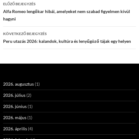
Bejegyzés
ELŐZŐ BEJEGYZÉS
navigáció
Alfa Romeo lengőkar hibái, amelyeket nem szabad figyelmen kívül
hagyni
KÖVETKEZŐ BEJEGYZÉS
Peru utazás 2026: kalandok, kultúra és lenyűgöző tájak egy helyen
2026. augusztus
(1)
2026. július
(2)
2026. június
(1)
2026. május
(1)
2026. április
(4)