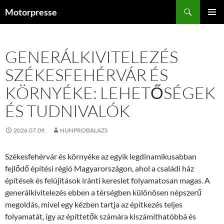
Kilépés
Keresés
Motorpresse
a
ELSŐDL
tartalomba
MENÜ
GENERÁLKIVITELEZÉS
SZÉKESFEHÉRVÁR ÉS
KÖRNYÉKE: LEHETŐSÉGEK
ÉS TUDNIVALÓK
2026.07.09.
HUNPROBALAZS
Székesfehérvár és környéke az egyik legdinamikusabban
fejlődő építési régió Magyarországon, ahol a családi ház
építések és felújítások iránti kereslet folyamatosan magas. A
generálkivitelezés ebben a térségben különösen népszerű
megoldás, mivel egy kézben tartja az építkezés teljes
folyamatát, így az építtetők számára kiszámíthatóbbá és