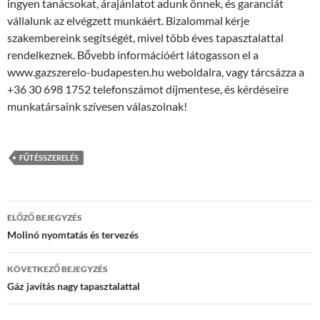
ingyen tanácsokat, árajánlatot adunk önnek, és garanciát
vállalunk az elvégzett munkáért. Bizalommal kérje
szakembereink segítségét, mivel több éves tapasztalattal
rendelkeznek. Bővebb információért látogasson el a
www.gazszerelo-budapesten.hu weboldalra, vagy tárcsázza a
+36 30 698 1752 telefonszámot díjmentese, és kérdéseire
munkatársaink szívesen válaszolnak!
FŰTÉSSZERELÉS
Bejegyzés
ELŐZŐ BEJEGYZÉS
navigáció
Molinó nyomtatás és tervezés
KÖVETKEZŐ BEJEGYZÉS
Gáz javítás nagy tapasztalattal