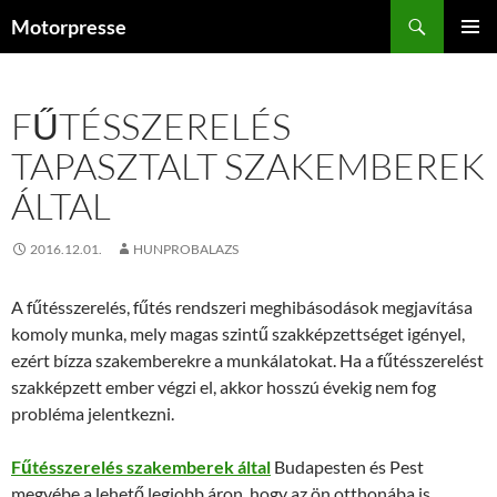
Kilépés
Keresés
Motorpresse
a
ELSŐDL
tartalomba
MENÜ
FŰTÉSSZERELÉS
TAPASZTALT SZAKEMBEREK
ÁLTAL
2016.12.01.
HUNPROBALAZS
A fűtésszerelés, fűtés rendszeri meghibásodások megjavítása
komoly munka, mely magas szintű szakképzettséget igényel,
ezért bízza szakemberekre a munkálatokat. Ha a fűtésszerelést
szakképzett ember végzi el, akkor hosszú évekig nem fog
probléma jelentkezni.
Fűtésszerelés szakemberek által
Budapesten és Pest
megyébe a lehető legjobb áron, hogy az ön otthonába is