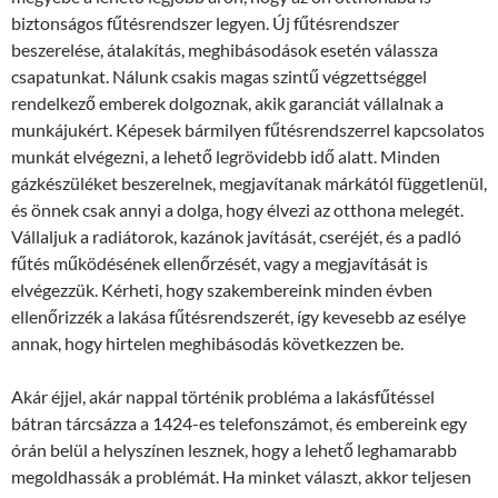
biztonságos fűtésrendszer legyen. Új fűtésrendszer
beszerelése, átalakítás, meghibásodások esetén válassza
csapatunkat. Nálunk csakis magas szintű végzettséggel
rendelkező emberek dolgoznak, akik garanciát vállalnak a
munkájukért. Képesek bármilyen fűtésrendszerrel kapcsolatos
munkát elvégezni, a lehető legrövidebb idő alatt. Minden
gázkészüléket beszerelnek, megjavítanak márkától függetlenül,
és önnek csak annyi a dolga, hogy élvezi az otthona melegét.
Vállaljuk a radiátorok, kazánok javítását, cseréjét, és a padló
fűtés működésének ellenőrzését, vagy a megjavítását is
elvégezzük. Kérheti, hogy szakembereink minden évben
ellenőrizzék a lakása fűtésrendszerét, így kevesebb az esélye
annak, hogy hirtelen meghibásodás következzen be.
Akár éjjel, akár nappal történik probléma a lakásfűtéssel
bátran tárcsázza a 1424-es telefonszámot, és embereink egy
órán belül a helyszínen lesznek, hogy a lehető leghamarabb
megoldhassák a problémát. Ha minket választ, akkor teljesen